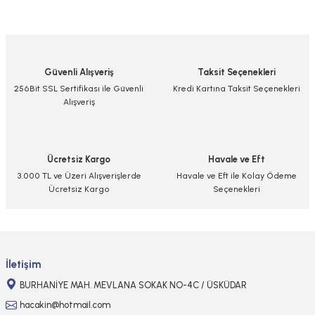
Bu ürünün fiyat bilgisi, resim, ürün açıklamalarında ve diğer konularda
yetersiz gördüğünüz noktaları öneri formunu kullanarak tarafımıza
iletebilirsiniz.
Görüş ve önerileriniz için teşekkür ederiz.
Güvenli Alışveriş
Taksit Seçenekleri
Ürün resmi kalitesiz, bozuk veya görüntülenemiyor.
256Bit SSL Sertifikası ile Güvenli
Kredi Kartına Taksit Seçenekleri
Alışveriş
Ürün açıklamasında eksik bilgiler bulunuyor.
Ürün bilgilerinde hatalar bulunuyor.
Ürün fiyatı diğer sitelerden daha pahalı.
Ücretsiz Kargo
Havale ve Eft
Bu ürüne benzer farklı alternatifler olmalı.
3.000 TL ve Üzeri Alışverişlerde
Havale ve Eft ile Kolay Ödeme
Ücretsiz Kargo
Seçenekleri
Gönder
İletişim
BURHANİYE MAH. MEVLANA SOKAK NO-4C / ÜSKÜDAR
hacakin@hotmail.com