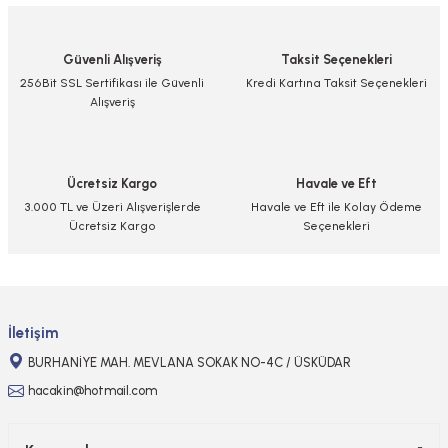
iletebilirsiniz.
Görüş ve önerileriniz için teşekkür ederiz.
Güvenli Alışveriş
Taksit Seçenekleri
Ürün resmi kalitesiz, bozuk veya görüntülenemiyor.
256Bit SSL Sertifikası ile Güvenli
Kredi Kartına Taksit Seçenekleri
Alışveriş
Ürün açıklamasında eksik bilgiler bulunuyor.
Ürün bilgilerinde hatalar bulunuyor.
Ürün fiyatı diğer sitelerden daha pahalı.
Ücretsiz Kargo
Havale ve Eft
Bu ürüne benzer farklı alternatifler olmalı.
3.000 TL ve Üzeri Alışverişlerde
Havale ve Eft ile Kolay Ödeme
Ücretsiz Kargo
Seçenekleri
Gönder
İletişim
BURHANİYE MAH. MEVLANA SOKAK NO-4C / ÜSKÜDAR
hacakin@hotmail.com