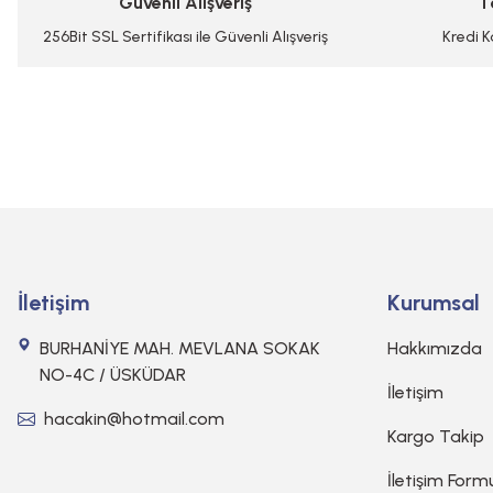
Güvenli Alışveriş
T
Ürün fiyatı diğer sitelerden daha pahalı.
Bu ürüne benzer farklı alternatifler olmalı.
256Bit SSL Sertifikası ile Güvenli Alışveriş
Kredi K
İletişim
Kurumsal
BURHANİYE MAH. MEVLANA SOKAK
Hakkımızda
NO-4C / ÜSKÜDAR
İletişim
hacakin@hotmail.com
Kargo Takip
İletişim Form