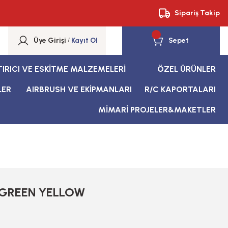
Sipariş Takip
Üye Girişi
/
Kayıt Ol
Sepet
TIRICI VE ESKİTME MALZEMELERİ
ÖZEL ÜRÜNLER
LER
AIRBRUSH VE EKİPMANLARI
R/C KAPORTALARI
MİMARİ PROJELER&MAKETLER
 GREEN YELLOW