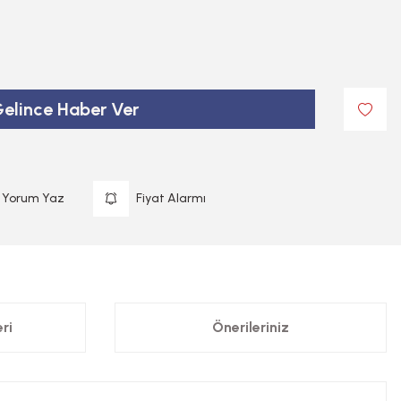
elince Haber Ver
Yorum Yaz
Fiyat Alarmı
ri
Önerileriniz