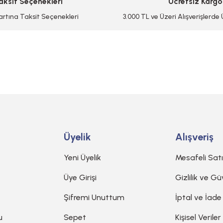
aksit Seçenekleri
Ücretsiz Kargo
artına Taksit Seçenekleri
3.000 TL ve Üzeri Alışverişlerde
Gönder
Üyelik
Alışveriş
Yeni Üyelik
Mesafeli Sat
Üye Girişi
Gizlilik ve Gü
Şifremi Unuttum
İptal ve İade
u
Sepet
Kişisel Veriler