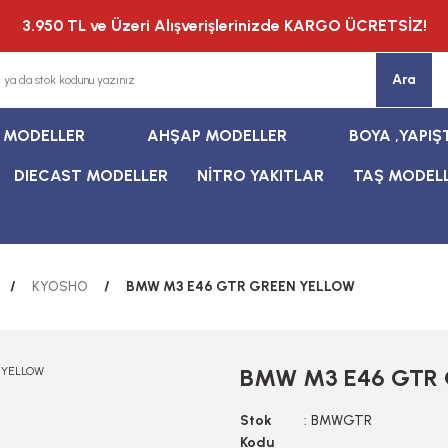
3.950 TL ve Üzeri Alışverişlerinizde KARGO ÜCRETSİZ!
Ara
T MODELLER
AHŞAP MODELLER
BOYA ,YAPIŞ
DIECAST MODELLER
NİTRO YAKITLAR
TAŞ MODEL
KYOSHO
BMW M3 E46 GTR GREEN YELLOW
BMW M3 E46 GTR
Stok
BMWGTR
Kodu