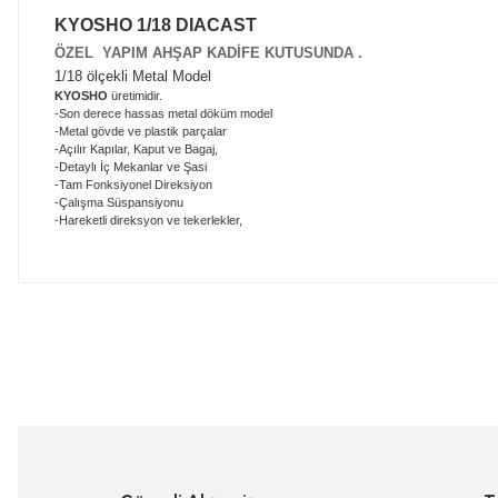
KYOSHO 1/18 DIACAST
ÖZEL YAPIM AHŞAP KADİFE KUTUSUNDA .
1/18 ölçekli Metal Model
KYOSHO
üretimidir.
-Son derece hassas metal döküm model
-Metal gövde ve plastik parçalar
-Açılır Kapılar, Kaput ve Bagaj,
-Detaylı İç Mekanlar ve Şasi
-Tam Fonksiyonel Direksiyon
-Çalışma Süspansiyonu
-Hareketli direksyon ve tekerlekler,
Bu ürünün fiyat bilgisi, resim, ürün açıklamalarında ve diğer konularda
Görüş ve önerileriniz için teşekkür ederiz.
Ürün resmi kalitesiz, bozuk veya görüntülenemiyor.
Ürün açıklamasında eksik bilgiler bulunuyor.
Ürün bilgilerinde hatalar bulunuyor.