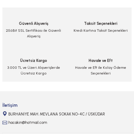
yetersiz gördüğünüz noktaları öneri formunu kullanarak tarafımıza
iletebilirsiniz.
Görüş ve önerileriniz için teşekkür ederiz.
Güvenli Alışveriş
Taksit Seçenekleri
Ürün resmi kalitesiz, bozuk veya görüntülenemiyor.
256Bit SSL Sertifikası ile Güvenli
Kredi Kartına Taksit Seçenekleri
Alışveriş
Ürün açıklamasında eksik bilgiler bulunuyor.
Ürün bilgilerinde hatalar bulunuyor.
Ürün fiyatı diğer sitelerden daha pahalı.
Ücretsiz Kargo
Havale ve Eft
Bu ürüne benzer farklı alternatifler olmalı.
3.000 TL ve Üzeri Alışverişlerde
Havale ve Eft ile Kolay Ödeme
Ücretsiz Kargo
Seçenekleri
Gönder
İletişim
BURHANİYE MAH. MEVLANA SOKAK NO-4C / ÜSKÜDAR
hacakin@hotmail.com