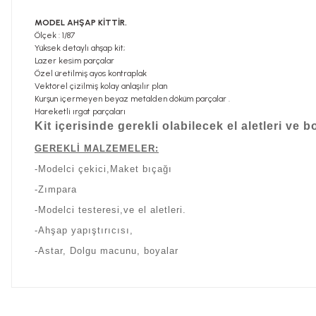
MODEL AHŞAP KİTTİR.
Ölçek : 1/87
Yüksek detaylı ahşap kit;
Lazer kesim parçalar
Özel üretilmiş ayos kontraplak
Vektörel çizilmiş kolay anlaşılır plan
Kurşun içermeyen beyaz metalden döküm parçalar .
Hareketli ırgat parçaları
Kit içerisinde gerekli olabilecek el aletleri ve
GEREKLİ MALZEMELER:
-Modelci çekici,Maket bıçağı
-Zımpara
-Modelci testeresi,ve el aletleri.
-Ahşap yapıştırıcısı,
-Astar, Dolgu macunu, boyalar