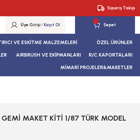
Sipariş Takip
Üye Girişi
/
Kayıt Ol
Sepet
TIRICI VE ESKİTME MALZEMELERİ
ÖZEL ÜRÜNLER
LER
AIRBRUSH VE EKİPMANLARI
R/C KAPORTALARI
MİMARİ PROJELER&MAKETLER
GEMİ MAKET KİTİ 1/87 TÜRK MODEL