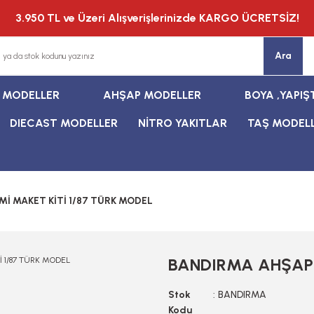
3.950 TL ve Üzeri Alışverişlerinizde KARGO ÜCRETSİZ!
Ara
T MODELLER
AHŞAP MODELLER
BOYA ,YAPIŞ
DIECAST MODELLER
NİTRO YAKITLAR
TAŞ MODEL
İ MAKET KİTİ 1/87 TÜRK MODEL
BANDIRMA AHŞAP 
Stok
BANDIRMA
Kodu