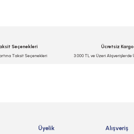
 yetersiz gördüğünüz noktaları öneri formunu kullanarak tarafımıza iletebilirsi
Bu ürüne ilk yorumu siz yapın!
Yorum Yaz/Add Comment
aksit Seçenekleri
Ücretsiz Kargo
artına Taksit Seçenekleri
3.000 TL ve Üzeri Alışverişlerde
Gönder
Üyelik
Alışveriş