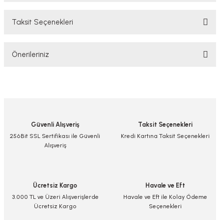
Taksit Seçenekleri
Bu ürüne ilk yorumu siz yapın!
Önerileriniz
Yorum Yaz/Add Comment
Bu ürünün fiyat bilgisi, resim, ürün açıklamalarında ve diğer konularda
yetersiz gördüğünüz noktaları öneri formunu kullanarak tarafımıza
iletebilirsiniz.
Görüş ve önerileriniz için teşekkür ederiz.
Güvenli Alışveriş
Taksit Seçenekleri
Ürün resmi kalitesiz, bozuk veya görüntülenemiyor.
256Bit SSL Sertifikası ile Güvenli
Kredi Kartına Taksit Seçenekleri
Alışveriş
Ürün açıklamasında eksik bilgiler bulunuyor.
Ürün bilgilerinde hatalar bulunuyor.
Ürün fiyatı diğer sitelerden daha pahalı.
Ücretsiz Kargo
Havale ve Eft
Bu ürüne benzer farklı alternatifler olmalı.
3.000 TL ve Üzeri Alışverişlerde
Havale ve Eft ile Kolay Ödeme
Ücretsiz Kargo
Seçenekleri