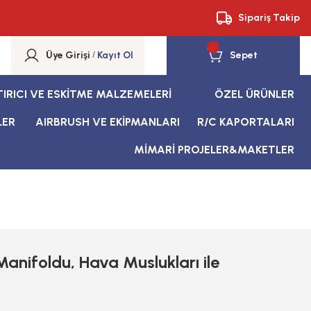
Sipariş Takip
Üye Girişi
/
Kayıt Ol
Sepet
TIRICI VE ESKİTME MALZEMELERİ
ÖZEL ÜRÜNLER
LER
AIRBRUSH VE EKİPMANLARI
R/C KAPORTALARI
MİMARİ PROJELER&MAKETLER
anifoldu, Hava Muslukları ile