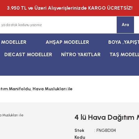
3.950 TL ve Üzeri Alışverişlerinizde KARGO ÜCRETSİZ!
Ara
T MODELLER
AHŞAP MODELLER
BOYA ,YAPIŞ
DIECAST MODELLER
NİTRO YAKITLAR
TAŞ MODEL
ıtım Manifoldu, Hava Muslukları ile
4 lü Hava Dağıtım M
Stok
FNGBD134
Kodu