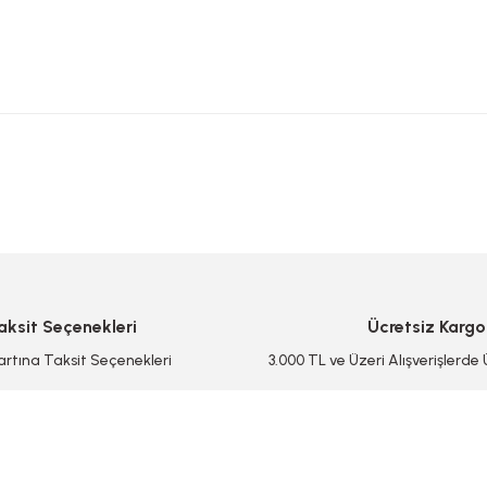
 yetersiz gördüğünüz noktaları öneri formunu kullanarak tarafımıza iletebilirsi
Bu ürüne ilk yorumu siz yapın!
Yorum Yaz/Add Comment
aksit Seçenekleri
Ücretsiz Kargo
artına Taksit Seçenekleri
3.000 TL ve Üzeri Alışverişlerde