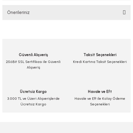
Önerileriniz
Yorum Yaz/Add Comment
Bu ürünün fiyat bilgisi, resim, ürün açıklamalarında ve diğer konularda
yetersiz gördüğünüz noktaları öneri formunu kullanarak tarafımıza
iletebilirsiniz.
Görüş ve önerileriniz için teşekkür ederiz.
Güvenli Alışveriş
Taksit Seçenekleri
Ürün resmi kalitesiz, bozuk veya görüntülenemiyor.
256Bit SSL Sertifikası ile Güvenli
Kredi Kartına Taksit Seçenekleri
Alışveriş
Ürün açıklamasında eksik bilgiler bulunuyor.
Ürün bilgilerinde hatalar bulunuyor.
Ürün fiyatı diğer sitelerden daha pahalı.
Ücretsiz Kargo
Havale ve Eft
Bu ürüne benzer farklı alternatifler olmalı.
3.000 TL ve Üzeri Alışverişlerde
Havale ve Eft ile Kolay Ödeme
Ücretsiz Kargo
Seçenekleri
Gönder