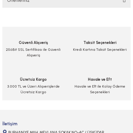
Önerileriniz
Yorum Yaz/Add Comment
Bu ürünün fiyat bilgisi, resim, ürün açıklamalarında ve diğer konularda
yetersiz gördüğünüz noktaları öneri formunu kullanarak tarafımıza
iletebilirsiniz.
Görüş ve önerileriniz için teşekkür ederiz.
Güvenli Alışveriş
Taksit Seçenekleri
Ürün resmi kalitesiz, bozuk veya görüntülenemiyor.
256Bit SSL Sertifikası ile Güvenli
Kredi Kartına Taksit Seçenekleri
Alışveriş
Ürün açıklamasında eksik bilgiler bulunuyor.
Ürün bilgilerinde hatalar bulunuyor.
Ürün fiyatı diğer sitelerden daha pahalı.
Ücretsiz Kargo
Havale ve Eft
Bu ürüne benzer farklı alternatifler olmalı.
3.000 TL ve Üzeri Alışverişlerde
Havale ve Eft ile Kolay Ödeme
Ücretsiz Kargo
Seçenekleri
Gönder
İletişim
BURHANİYE MAH. MEVLANA SOKAK NO-4C / ÜSKÜDAR