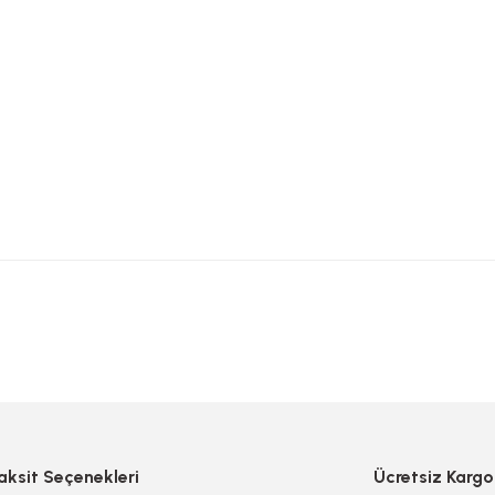
 yetersiz gördüğünüz noktaları öneri formunu kullanarak tarafımıza iletebilirsi
Bu ürüne ilk yorumu siz yapın!
Yorum Yaz/Add Comment
aksit Seçenekleri
Ücretsiz Kargo