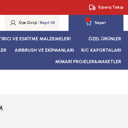
Sipariş Takip
Üye Girişi
/
Kayıt Ol
Sepet
TIRICI VE ESKİTME MALZEMELERİ
ÖZEL ÜRÜNLER
LER
AIRBRUSH VE EKİPMANLARI
R/C KAPORTALARI
MİMARİ PROJELER&MAKETLER
M