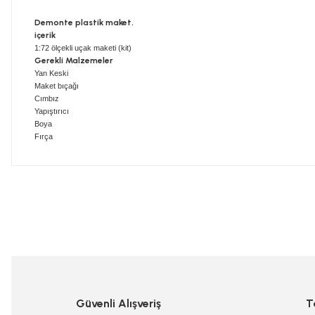
Demonte plastik maket.
içerik
1:72 ölçekli uçak maketi (kit)
Gerekli Malzemeler
Yan Keski
Maket bıçağı
Cımbız
Yapıştırıcı
Boya
Fırça
Bu ürünün fiyat bilgisi, resim, ürün açıklamalarında ve diğer konularda
Görüş ve önerileriniz için teşekkür ederiz.
Ürün resmi kalitesiz, bozuk veya görüntülenemiyor.
Ürün açıklamasında eksik bilgiler bulunuyor.
Ürün bilgilerinde hatalar bulunuyor.
Güvenli Alışveriş
T
Ürün fiyatı diğer sitelerden daha pahalı.