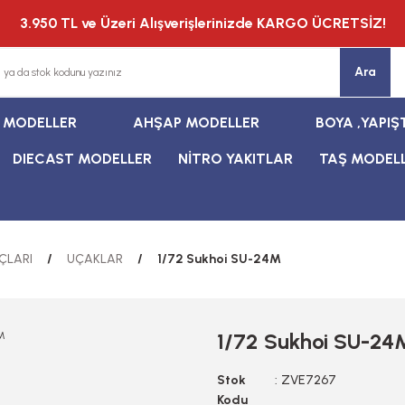
3.950 TL ve Üzeri Alışverişlerinizde KARGO ÜCRETSİZ!
Ara
T MODELLER
AHŞAP MODELLER
BOYA ,YAPIŞ
DIECAST MODELLER
NİTRO YAKITLAR
TAŞ MODEL
ÇLARI
UÇAKLAR
1/72 Sukhoi SU-24M
1/72 Sukhoi SU-24
Stok
ZVE7267
Kodu