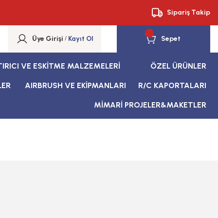
Sipariş Takip
Üye Girişi
/
Kayıt Ol
Sepet
TIRICI VE ESKİTME MALZEMELERİ
ÖZEL ÜRÜNLER
LER
AIRBRUSH VE EKİPMANLARI
R/C KAPORTALARI
MİMARİ PROJELER&MAKETLER