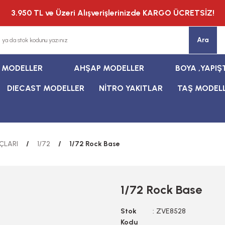
3.950 TL ve Üzeri Alışverişlerinizde KARGO ÜCRETSİZ!
Ara
T MODELLER
AHŞAP MODELLER
BOYA ,YAPIŞ
DIECAST MODELLER
NİTRO YAKITLAR
TAŞ MODEL
ÇLARI
1/72
1/72 Rock Base
1/72 Rock Base
Stok
ZVE8528
Kodu