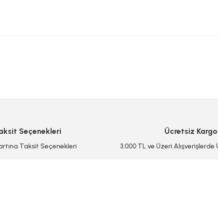
 yetersiz gördüğünüz noktaları öneri formunu kullanarak tarafımıza iletebilirsi
Bu ürüne ilk yorumu siz yapın!
Yorum Yaz/Add Comment
aksit Seçenekleri
Ücretsiz Kargo
artına Taksit Seçenekleri
3.000 TL ve Üzeri Alışverişlerde
Gönder