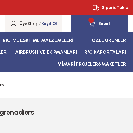
Sipariş Takip
Üye Girişi
/
Kayıt Ol
Sepet
TIRICI VE ESKİTME MALZEMELERİ
ÖZEL ÜRÜNLER
LER
AIRBRUSH VE EKİPMANLARI
R/C KAPORTALARI
MİMARİ PROJELER&MAKETLER
rs
grenadiers