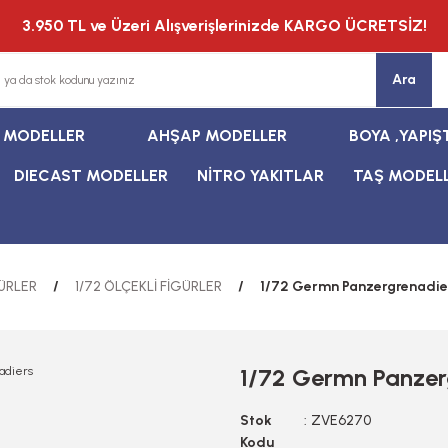
3.950 TL ve Üzeri Alışverişlerinizde KARGO ÜCRETSİZ!
Ara
T MODELLER
AHŞAP MODELLER
BOYA ,YAPIŞ
DIECAST MODELLER
NİTRO YAKITLAR
TAŞ MODEL
ÜRLER
1/72 ÖLÇEKLİ FİGÜRLER
1/72 Germn Panzergrenadie
1/72 Germn Panzer
Stok
ZVE6270
Kodu