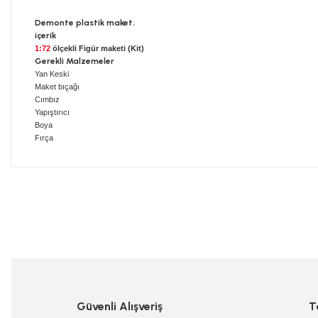
Demonte plastik maket.
içerik
1:72
ölçekli Figür maketi (Kit)
Gerekli Malzemeler
Yan Keski
Maket bıçağı
Cımbız
Yapıştırıcı
Boya
Fırça
Bu ürünün fiyat bilgisi, resim, ürün açıklamalarında ve diğer konularda
Görüş ve önerileriniz için teşekkür ederiz.
Ürün resmi kalitesiz, bozuk veya görüntülenemiyor.
Ürün açıklamasında eksik bilgiler bulunuyor.
Ürün bilgilerinde hatalar bulunuyor.
Güvenli Alışveriş
T
Ürün fiyatı diğer sitelerden daha pahalı.