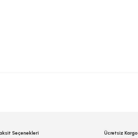
 yetersiz gördüğünüz noktaları öneri formunu kullanarak tarafımıza iletebilirsi
Bu ürüne ilk yorumu siz yapın!
Yorum Yaz/Add Comment
aksit Seçenekleri
Ücretsiz Kargo