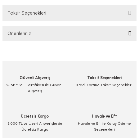
Taksit Seçenekleri
Bu ürüne ilk yorumu siz yapın!
Önerileriniz
Yorum Yaz/Add Comment
Bu ürünün fiyat bilgisi, resim, ürün açıklamalarında ve diğer konularda
yetersiz gördüğünüz noktaları öneri formunu kullanarak tarafımıza
iletebilirsiniz.
Görüş ve önerileriniz için teşekkür ederiz.
Güvenli Alışveriş
Taksit Seçenekleri
Ürün resmi kalitesiz, bozuk veya görüntülenemiyor.
256Bit SSL Sertifikası ile Güvenli
Kredi Kartına Taksit Seçenekleri
Alışveriş
Ürün açıklamasında eksik bilgiler bulunuyor.
Ürün bilgilerinde hatalar bulunuyor.
Ürün fiyatı diğer sitelerden daha pahalı.
Ücretsiz Kargo
Havale ve Eft
Bu ürüne benzer farklı alternatifler olmalı.
3.000 TL ve Üzeri Alışverişlerde
Havale ve Eft ile Kolay Ödeme
Ücretsiz Kargo
Seçenekleri