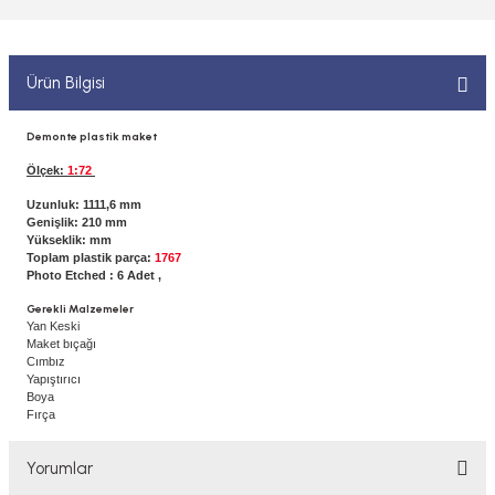
 ELEKTRONİKLER
MPARALAR
1/400 ÖLÇEK GEMİLER
Sİ BOYALAR
ERİ
ÇLARI
1/48 ÖLÇEK GEMİLER
Ürün Bilgisi
ANDALAR
 ARAÇLAR
NSE
1/500 ÖLÇEK GEMİLER
Demonte plastik maket
BOYALAR P/C
Ölçek:
1:72
K SPEED CONTROL
1/550 ÖLÇEK GEMİLER
Uzunluk: 1111,6 mm
Y BOYALAR
Genişlik: 210 mm
Yükseklik: mm
1/700 ÖLÇEK GEMİLER
Toplam plastik parça:
1767
Photo Etched : 6 Adet ,
1/72 ÖLÇEK GEMİLER
Gerekli Malzemeler
Yan Keski
Maket bıçağı
Cımbız
Yapıştırıcı
Boya
Fırça
Yorumlar