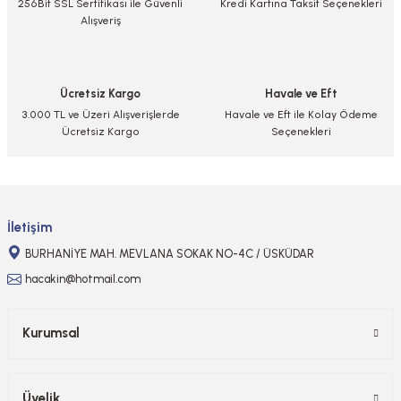
256Bit SSL Sertifikası ile Güvenli
Kredi Kartına Taksit Seçenekleri
Alışveriş
Ürün açıklamasında eksik bilgiler bulunuyor.
Ürün bilgilerinde hatalar bulunuyor.
Ürün fiyatı diğer sitelerden daha pahalı.
Ücretsiz Kargo
Havale ve Eft
Bu ürüne benzer farklı alternatifler olmalı.
3.000 TL ve Üzeri Alışverişlerde
Havale ve Eft ile Kolay Ödeme
Ücretsiz Kargo
Seçenekleri
Gönder
İletişim
BURHANİYE MAH. MEVLANA SOKAK NO-4C / ÜSKÜDAR
hacakin@hotmail.com
Kurumsal
Üyelik