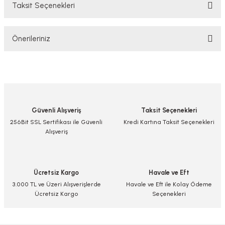
Taksit Seçenekleri
Bu ürüne ilk yorumu siz yapın!
Önerileriniz
Yorum Yaz/Add Comment
Bu ürünün fiyat bilgisi, resim, ürün açıklamalarında ve diğer konularda
yetersiz gördüğünüz noktaları öneri formunu kullanarak tarafımıza
iletebilirsiniz.
Görüş ve önerileriniz için teşekkür ederiz.
Güvenli Alışveriş
Taksit Seçenekleri
Ürün resmi kalitesiz, bozuk veya görüntülenemiyor.
256Bit SSL Sertifikası ile Güvenli
Kredi Kartına Taksit Seçenekleri
Alışveriş
Ürün açıklamasında eksik bilgiler bulunuyor.
Ürün bilgilerinde hatalar bulunuyor.
Ürün fiyatı diğer sitelerden daha pahalı.
Ücretsiz Kargo
Havale ve Eft
Bu ürüne benzer farklı alternatifler olmalı.
3.000 TL ve Üzeri Alışverişlerde
Havale ve Eft ile Kolay Ödeme
Ücretsiz Kargo
Seçenekleri