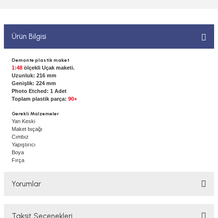
 ELEKTRONİKLER
MPARALAR
1/400 ÖLÇEK GEMİLER
Sİ BOYALAR
ERİ
ÇLARI
1/48 ÖLÇEK GEMİLER
Ürün Bilgisi
ANDALAR
 ARAÇLAR
NSE
1/500 ÖLÇEK GEMİLER
Demonte plastik maket
1:48
ölçekli Uçak maketi.
BOYALAR P/C
Uzunluk: 216 mm
K SPEED CONTROL
1/550 ÖLÇEK GEMİLER
Genişlik: 224 mm
Photo Etched: 1 Adet
Y BOYALAR
Toplam plastik parça:
90+
1/700 ÖLÇEK GEMİLER
Gerekli Malzemeler
Yan Keski
Maket bıçağı
1/72 ÖLÇEK GEMİLER
Cımbız
Yapıştırıcı
Boya
Fırça
Yorumlar
Taksit Seçenekleri