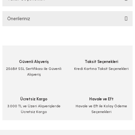
Bu ürüne ilk yorumu siz yapın!
Önerileriniz
Yorum Yaz/Add Comment
Bu ürünün fiyat bilgisi, resim, ürün açıklamalarında ve diğer konularda
yetersiz gördüğünüz noktaları öneri formunu kullanarak tarafımıza
iletebilirsiniz.
Görüş ve önerileriniz için teşekkür ederiz.
Güvenli Alışveriş
Taksit Seçenekleri
Ürün resmi kalitesiz, bozuk veya görüntülenemiyor.
256Bit SSL Sertifikası ile Güvenli
Kredi Kartına Taksit Seçenekleri
Alışveriş
Ürün açıklamasında eksik bilgiler bulunuyor.
Ürün bilgilerinde hatalar bulunuyor.
Ürün fiyatı diğer sitelerden daha pahalı.
Ücretsiz Kargo
Havale ve Eft
Bu ürüne benzer farklı alternatifler olmalı.
3.000 TL ve Üzeri Alışverişlerde
Havale ve Eft ile Kolay Ödeme
Ücretsiz Kargo
Seçenekleri