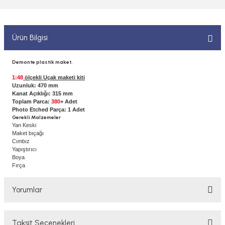
 ELEKTRONİKLER
MPARALAR
1/400 ÖLÇEK GEMİLER
Sİ BOYALAR
ERİ
ÇLARI
1/48 ÖLÇEK GEMİLER
Ürün Bilgisi
ANDALAR
 ARAÇLAR
NSE
1/500 ÖLÇEK GEMİLER
Demonte plastik maket.
BOYALAR P/C
1:48
ölçekli Uçak maketi kiti
K SPEED CONTROL
1/550 ÖLÇEK GEMİLER
Uzunluk: 470 mm
Kanat Açıklığı: 315 mm
Y BOYALAR
Toplam Parca:
380
+ Adet
Photo Etched Parça: 1 Adet
1/700 ÖLÇEK GEMİLER
Gerekli Malzemeler
Yan Keski
Maket bıçağı
1/72 ÖLÇEK GEMİLER
Cımbız
Yapıştırıcı
Boya
Fırça
Yorumlar
Taksit Seçenekleri