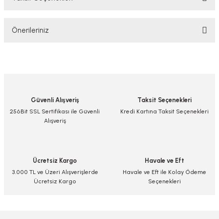
Bu ürüne ilk yorumu siz yapın!
Önerileriniz
Yorum Yaz/Add Comment
Bu ürünün fiyat bilgisi, resim, ürün açıklamalarında ve diğer konularda
yetersiz gördüğünüz noktaları öneri formunu kullanarak tarafımıza
iletebilirsiniz.
Görüş ve önerileriniz için teşekkür ederiz.
Güvenli Alışveriş
Taksit Seçenekleri
Ürün resmi kalitesiz, bozuk veya görüntülenemiyor.
256Bit SSL Sertifikası ile Güvenli
Kredi Kartına Taksit Seçenekleri
Alışveriş
Ürün açıklamasında eksik bilgiler bulunuyor.
Ürün bilgilerinde hatalar bulunuyor.
Ürün fiyatı diğer sitelerden daha pahalı.
Ücretsiz Kargo
Havale ve Eft
Bu ürüne benzer farklı alternatifler olmalı.
3.000 TL ve Üzeri Alışverişlerde
Havale ve Eft ile Kolay Ödeme
Ücretsiz Kargo
Seçenekleri