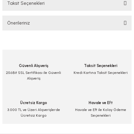
Taksit Seçenekleri
Bu ürüne ilk yorumu siz yapın!
Önerileriniz
Yorum Yaz/Add Comment
Bu ürünün fiyat bilgisi, resim, ürün açıklamalarında ve diğer konularda
yetersiz gördüğünüz noktaları öneri formunu kullanarak tarafımıza
iletebilirsiniz.
Görüş ve önerileriniz için teşekkür ederiz.
Güvenli Alışveriş
Taksit Seçenekleri
Ürün resmi kalitesiz, bozuk veya görüntülenemiyor.
256Bit SSL Sertifikası ile Güvenli
Kredi Kartına Taksit Seçenekleri
Alışveriş
Ürün açıklamasında eksik bilgiler bulunuyor.
Ürün bilgilerinde hatalar bulunuyor.
Ürün fiyatı diğer sitelerden daha pahalı.
Ücretsiz Kargo
Havale ve Eft
Bu ürüne benzer farklı alternatifler olmalı.
3.000 TL ve Üzeri Alışverişlerde
Havale ve Eft ile Kolay Ödeme
Ücretsiz Kargo
Seçenekleri