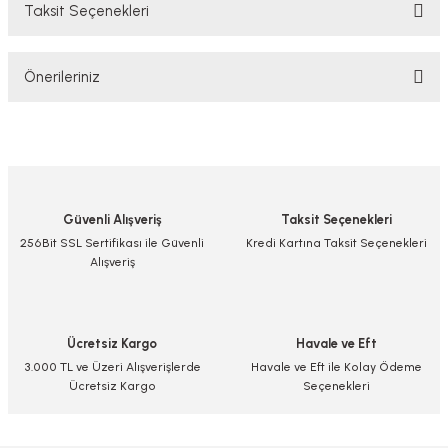
Taksit Seçenekleri
Bu ürüne ilk yorumu siz yapın!
Önerileriniz
Yorum Yaz/Add Comment
Bu ürünün fiyat bilgisi, resim, ürün açıklamalarında ve diğer konularda
yetersiz gördüğünüz noktaları öneri formunu kullanarak tarafımıza
iletebilirsiniz.
Görüş ve önerileriniz için teşekkür ederiz.
Güvenli Alışveriş
Taksit Seçenekleri
Ürün resmi kalitesiz, bozuk veya görüntülenemiyor.
256Bit SSL Sertifikası ile Güvenli
Kredi Kartına Taksit Seçenekleri
Alışveriş
Ürün açıklamasında eksik bilgiler bulunuyor.
Ürün bilgilerinde hatalar bulunuyor.
Ürün fiyatı diğer sitelerden daha pahalı.
Ücretsiz Kargo
Havale ve Eft
Bu ürüne benzer farklı alternatifler olmalı.
3.000 TL ve Üzeri Alışverişlerde
Havale ve Eft ile Kolay Ödeme
Ücretsiz Kargo
Seçenekleri