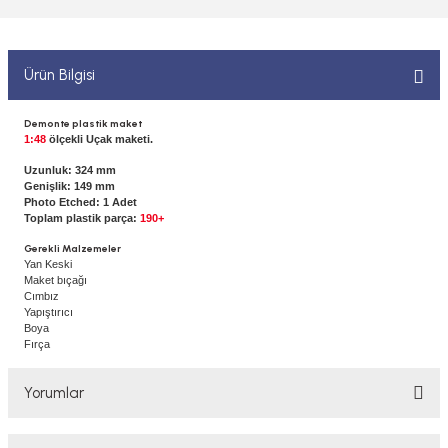
 ELEKTRONİKLER
MPARALAR
1/400 ÖLÇEK GEMİLER
Sİ BOYALAR
ERİ
ÇLARI
1/48 ÖLÇEK GEMİLER
Ürün Bilgisi
ANDALAR
 ARAÇLAR
NSE
1/500 ÖLÇEK GEMİLER
Demonte plastik maket
1:48
ölçekli Uçak maketi.
BOYALAR P/C
K SPEED CONTROL
1/550 ÖLÇEK GEMİLER
Uzunluk: 324 mm
Genişlik: 149 mm
Y BOYALAR
Photo Etched: 1 Adet
Toplam plastik parça:
190+
1/700 ÖLÇEK GEMİLER
Gerekli Malzemeler
Yan Keski
1/72 ÖLÇEK GEMİLER
Maket bıçağı
Cımbız
Yapıştırıcı
Boya
Fırça
Yorumlar