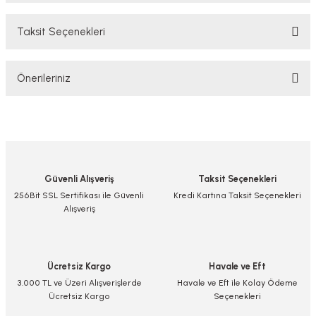
Taksit Seçenekleri
Bu ürüne ilk yorumu siz yapın!
Önerileriniz
Yorum Yaz/Add Comment
Bu ürünün fiyat bilgisi, resim, ürün açıklamalarında ve diğer konularda
yetersiz gördüğünüz noktaları öneri formunu kullanarak tarafımıza
iletebilirsiniz.
Görüş ve önerileriniz için teşekkür ederiz.
Güvenli Alışveriş
Taksit Seçenekleri
Ürün resmi kalitesiz, bozuk veya görüntülenemiyor.
256Bit SSL Sertifikası ile Güvenli
Kredi Kartına Taksit Seçenekleri
Alışveriş
Ürün açıklamasında eksik bilgiler bulunuyor.
Ürün bilgilerinde hatalar bulunuyor.
Ürün fiyatı diğer sitelerden daha pahalı.
Ücretsiz Kargo
Havale ve Eft
Bu ürüne benzer farklı alternatifler olmalı.
3.000 TL ve Üzeri Alışverişlerde
Havale ve Eft ile Kolay Ödeme
Ücretsiz Kargo
Seçenekleri