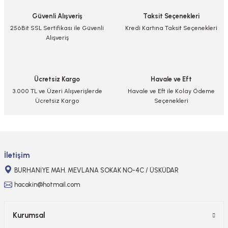
Güvenli Alışveriş
Taksit Seçenekleri
Ürün resmi kalitesiz, bozuk veya görüntülenemiyor.
256Bit SSL Sertifikası ile Güvenli
Kredi Kartına Taksit Seçenekleri
Alışveriş
Ürün açıklamasında eksik bilgiler bulunuyor.
Ürün bilgilerinde hatalar bulunuyor.
Ürün fiyatı diğer sitelerden daha pahalı.
Ücretsiz Kargo
Havale ve Eft
Bu ürüne benzer farklı alternatifler olmalı.
3.000 TL ve Üzeri Alışverişlerde
Havale ve Eft ile Kolay Ödeme
Ücretsiz Kargo
Seçenekleri
Gönder
İletişim
BURHANİYE MAH. MEVLANA SOKAK NO-4C / ÜSKÜDAR
hacakin@hotmail.com
Kurumsal