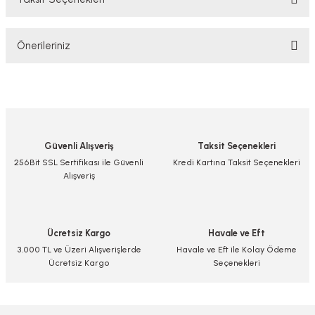
Bu ürüne ilk yorumu siz yapın!
Önerileriniz
Yorum Yaz/Add Comment
Bu ürünün fiyat bilgisi, resim, ürün açıklamalarında ve diğer konularda
yetersiz gördüğünüz noktaları öneri formunu kullanarak tarafımıza
iletebilirsiniz.
Görüş ve önerileriniz için teşekkür ederiz.
Güvenli Alışveriş
Taksit Seçenekleri
Ürün resmi kalitesiz, bozuk veya görüntülenemiyor.
256Bit SSL Sertifikası ile Güvenli
Kredi Kartına Taksit Seçenekleri
Alışveriş
Ürün açıklamasında eksik bilgiler bulunuyor.
Ürün bilgilerinde hatalar bulunuyor.
Ürün fiyatı diğer sitelerden daha pahalı.
Ücretsiz Kargo
Havale ve Eft
Bu ürüne benzer farklı alternatifler olmalı.
3.000 TL ve Üzeri Alışverişlerde
Havale ve Eft ile Kolay Ödeme
Ücretsiz Kargo
Seçenekleri