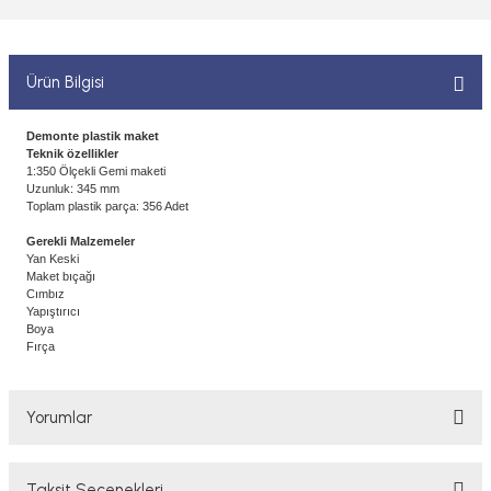
 ELEKTRONİKLER
MPARALAR
1/400 ÖLÇEK GEMİLER
Sİ BOYALAR
ERİ
ÇLARI
1/48 ÖLÇEK GEMİLER
Ürün Bilgisi
ANDALAR
 ARAÇLAR
NSE
1/500 ÖLÇEK GEMİLER
Demonte plastik maket
Teknik özellikler
BOYALAR P/C
1:350 Ölçekli Gemi maketi
K SPEED CONTROL
1/550 ÖLÇEK GEMİLER
Uzunluk: 345 mm
Toplam plastik parça: 356 Adet
Y BOYALAR
1/700 ÖLÇEK GEMİLER
Gerekli Malzemeler
Yan Keski
Maket bıçağı
1/72 ÖLÇEK GEMİLER
Cımbız
Yapıştırıcı
Boya
Fırça
Yorumlar
Taksit Seçenekleri