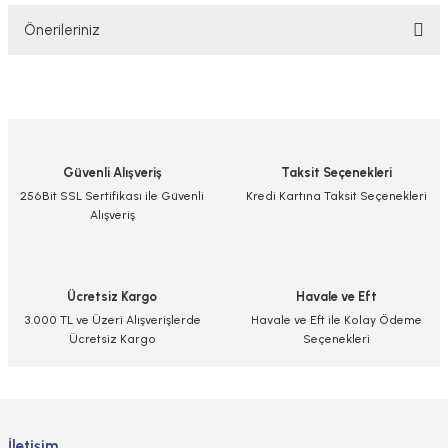
Önerileriniz
Yorum Yaz/Add Comment
Bu ürünün fiyat bilgisi, resim, ürün açıklamalarında ve diğer konularda
yetersiz gördüğünüz noktaları öneri formunu kullanarak tarafımıza
iletebilirsiniz.
Görüş ve önerileriniz için teşekkür ederiz.
Güvenli Alışveriş
Taksit Seçenekleri
Ürün resmi kalitesiz, bozuk veya görüntülenemiyor.
256Bit SSL Sertifikası ile Güvenli
Kredi Kartına Taksit Seçenekleri
Alışveriş
Ürün açıklamasında eksik bilgiler bulunuyor.
Ürün bilgilerinde hatalar bulunuyor.
Ürün fiyatı diğer sitelerden daha pahalı.
Ücretsiz Kargo
Havale ve Eft
Bu ürüne benzer farklı alternatifler olmalı.
3.000 TL ve Üzeri Alışverişlerde
Havale ve Eft ile Kolay Ödeme
Ücretsiz Kargo
Seçenekleri
Gönder
İletişim