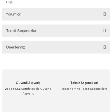
Fırça
Yorumlar
Taksit Seçenekleri
Bu ürüne ilk yorumu siz yapın!
Önerileriniz
Yorum Yaz/Add Comment
Bu ürünün fiyat bilgisi, resim, ürün açıklamalarında ve diğer konularda
yetersiz gördüğünüz noktaları öneri formunu kullanarak tarafımıza
iletebilirsiniz.
Görüş ve önerileriniz için teşekkür ederiz.
Güvenli Alışveriş
Taksit Seçenekleri
Ürün resmi kalitesiz, bozuk veya görüntülenemiyor.
256Bit SSL Sertifikası ile Güvenli
Kredi Kartına Taksit Seçenekleri
Alışveriş
Ürün açıklamasında eksik bilgiler bulunuyor.
Ürün bilgilerinde hatalar bulunuyor.
Ürün fiyatı diğer sitelerden daha pahalı.