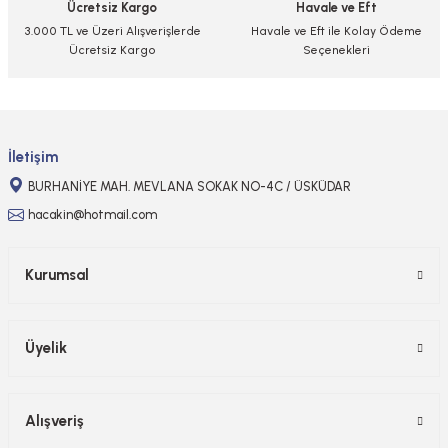
Ücretsiz Kargo
Havale ve Eft
Bu ürüne benzer farklı alternatifler olmalı.
3.000 TL ve Üzeri Alışverişlerde
Havale ve Eft ile Kolay Ödeme
Ücretsiz Kargo
Seçenekleri
Gönder
İletişim
BURHANİYE MAH. MEVLANA SOKAK NO-4C / ÜSKÜDAR
hacakin@hotmail.com
Kurumsal
Üyelik
Alışveriş