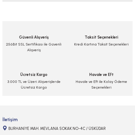
Bu ürünün fiyat bilgisi, resim, ürün açıklamalarında ve diğer konularda
yetersiz gördüğünüz noktaları öneri formunu kullanarak tarafımıza
iletebilirsiniz.
Görüş ve önerileriniz için teşekkür ederiz.
Güvenli Alışveriş
Taksit Seçenekleri
Ürün resmi kalitesiz, bozuk veya görüntülenemiyor.
256Bit SSL Sertifikası ile Güvenli
Kredi Kartına Taksit Seçenekleri
Alışveriş
Ürün açıklamasında eksik bilgiler bulunuyor.
Ürün bilgilerinde hatalar bulunuyor.
Ürün fiyatı diğer sitelerden daha pahalı.
Ücretsiz Kargo
Havale ve Eft
Bu ürüne benzer farklı alternatifler olmalı.
3.000 TL ve Üzeri Alışverişlerde
Havale ve Eft ile Kolay Ödeme
Ücretsiz Kargo
Seçenekleri
Gönder
İletişim
BURHANİYE MAH. MEVLANA SOKAK NO-4C / ÜSKÜDAR