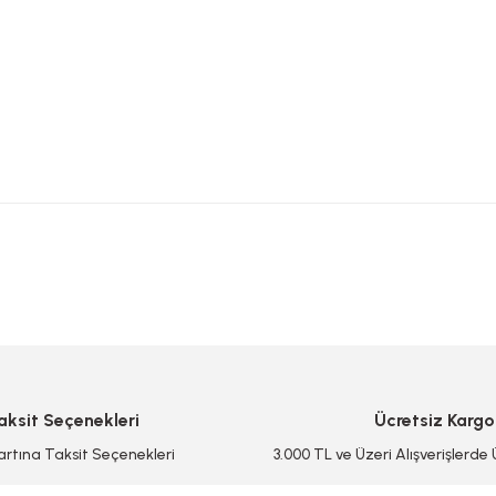
 yetersiz gördüğünüz noktaları öneri formunu kullanarak tarafımıza iletebilirsi
Bu ürüne ilk yorumu siz yapın!
Yorum Yaz/Add Comment
aksit Seçenekleri
Ücretsiz Kargo
artına Taksit Seçenekleri
3.000 TL ve Üzeri Alışverişlerde