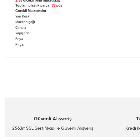
1:35
ölçekli bina maketi(kit)
Toplam plastik parça:
33
pcs
Gerekli Malzemeler
Yan Keski
Maket bıçağı
Cımbız
Yapıştırıcı
Boya
Fırça
Bu ürünün fiyat bilgisi, resim, ürün açıklamalarında ve diğer konularda
Görüş ve önerileriniz için teşekkür ederiz.
Ürün resmi kalitesiz, bozuk veya görüntülenemiyor.
Ürün açıklamasında eksik bilgiler bulunuyor.
Ürün bilgilerinde hatalar bulunuyor.
Güvenli Alışveriş
T
Ürün fiyatı diğer sitelerden daha pahalı.
Bu ürüne benzer farklı alternatifler olmalı.
256Bit SSL Sertifikası ile Güvenli Alışveriş
Kredi K