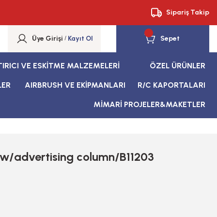
Sipariş Takip
Üye Girişi
/
Kayıt Ol
Sepet
TIRICI VE ESKİTME MALZEMELERİ
ÖZEL ÜRÜNLER
LER
AIRBRUSH VE EKİPMANLARI
R/C KAPORTALARI
MİMARİ PROJELER&MAKETLER
t w/advertising column/B11203