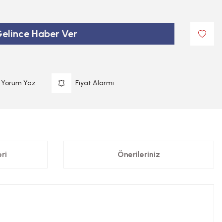
elince Haber Ver
Yorum Yaz
Fiyat Alarmı
ri
Önerileriniz