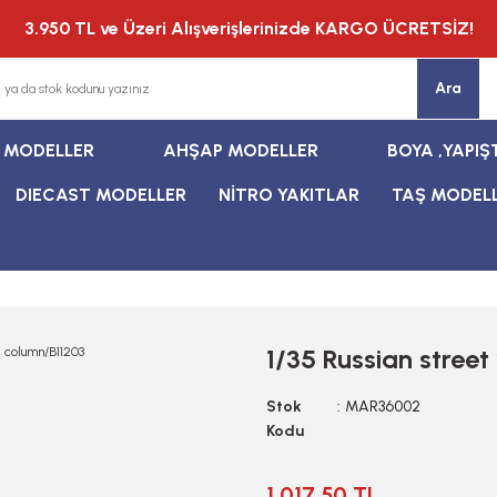
3.950 TL ve Üzeri Alışverişlerinizde KARGO ÜCRETSİZ!
Ara
T MODELLER
AHŞAP MODELLER
BOYA ,YAPIŞ
DIECAST MODELLER
NİTRO YAKITLAR
TAŞ MODEL
1/35 Russian stree
Stok
MAR36002
Kodu
1.017,50 TL