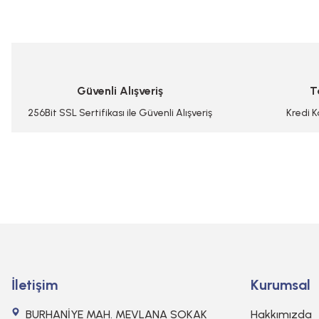
Ürün resmi kalitesiz, bozuk veya görüntülenemiyor.
Ürün açıklamasında eksik bilgiler bulunuyor.
Ürün bilgilerinde hatalar bulunuyor.
Güvenli Alışveriş
T
Ürün fiyatı diğer sitelerden daha pahalı.
Bu ürüne benzer farklı alternatifler olmalı.
256Bit SSL Sertifikası ile Güvenli Alışveriş
Kredi K
İletişim
Kurumsal
BURHANİYE MAH. MEVLANA SOKAK
Hakkımızda