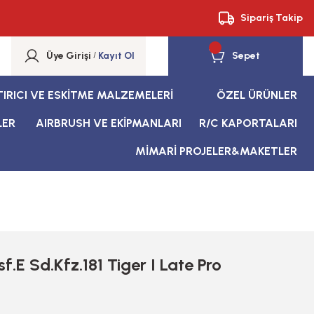
Sipariş Takip
Üye Girişi
/
Kayıt Ol
Sepet
TIRICI VE ESKİTME MALZEMELERİ
ÖZEL ÜRÜNLER
LER
AIRBRUSH VE EKİPMANLARI
R/C KAPORTALARI
MİMARİ PROJELER&MAKETLER
f.E Sd.Kfz.181 Tiger I Late Pro