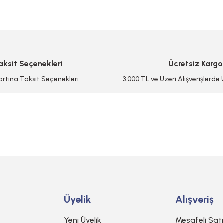
Bu ürüne ilk yorumu siz yapın!
Yorum Yaz/Add Comment
aksit Seçenekleri
Ücretsiz Kargo
artına Taksit Seçenekleri
3.000 TL ve Üzeri Alışverişlerde
Gönder
Üyelik
Alışveriş
Yeni Üyelik
Mesafeli Sat