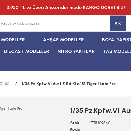
3.950 TL ve Üzeri Alışverişlerinizde KARGO ÜCRETSİZ!
Ara
T MODELLER
AHŞAP MODELLER
BOYA ,YAPIŞ
DIECAST MODELLER
NİTRO YAKITLAR
TAŞ MODEL
ÇLARI
1/35 Pz.Kpfw.VI Ausf.E Sd.Kfz.181 Tiger I Late Pro
1/35 Pz.Kpfw.VI Aus
Stok
TRU09540
Kodu