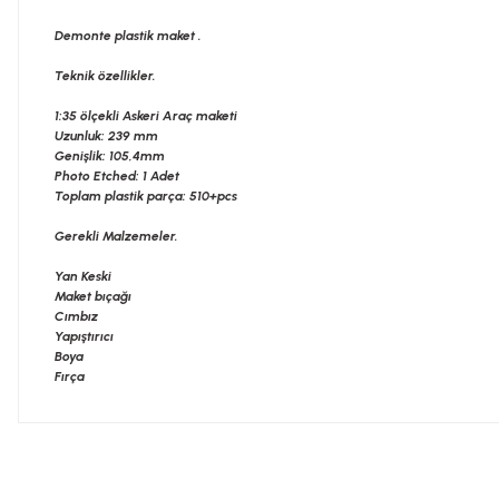
Demonte plastik maket .
Teknik özellikler.
1:35 ölçekli Askeri Araç maketi
Uzunluk: 239 mm
Genişlik: 105,4mm
Photo Etched: 1 Adet
Toplam plastik parça: 510+pcs
Gerekli Malzemeler.
Yan Keski
Maket bıçağı
Cımbız
Yapıştırıcı
Boya
Fırça
Bu ürünün fiyat bilgisi, resim, ürün açıklamalarında ve diğer konularda
Görüş ve önerileriniz için teşekkür ederiz.