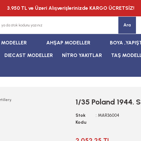
3.950 TL ve Üzeri Alışverişlerinizde KARGO ÜCRETSİZ!
Ara
T MODELLER
AHŞAP MODELLER
BOYA ,YAPIŞ
DIECAST MODELLER
NİTRO YAKITLAR
TAŞ MODEL
1/35 Poland 1944. So
Stok
MAR36004
Kodu
2.052,25 TL