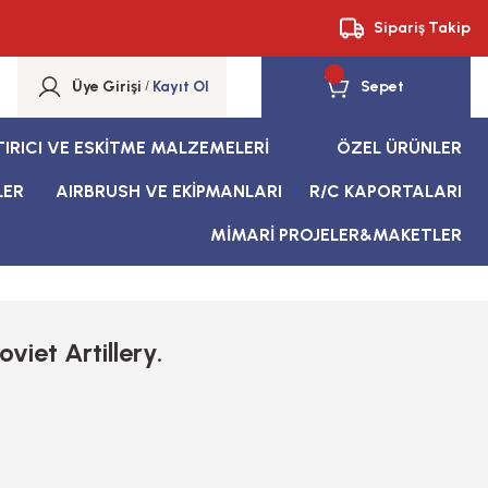
Sipariş Takip
Üye Girişi
/
Kayıt Ol
Sepet
TIRICI VE ESKİTME MALZEMELERİ
ÖZEL ÜRÜNLER
LER
AIRBRUSH VE EKİPMANLARI
R/C KAPORTALARI
MİMARİ PROJELER&MAKETLER
viet Artillery.