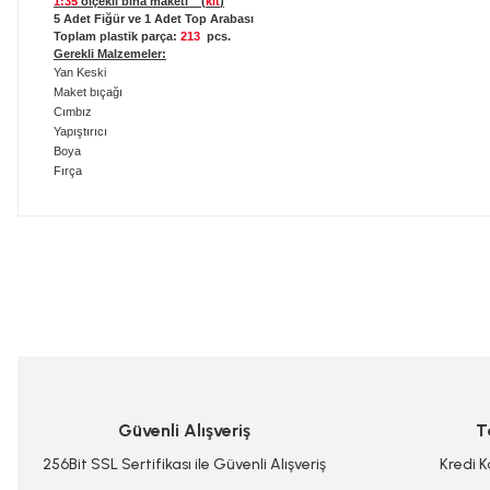
1:35
ölçekli bina maketi (
kit
)
5 Adet Fiğür ve 1 Adet Top Arabası
Toplam plastik parça:
213
pcs.
Gerekli Malzemeler:
Yan Keski
Maket bıçağı
Cımbız
Yapıştırıcı
Boya
Fırça
Bu ürünün fiyat bilgisi, resim, ürün açıklamalarında ve diğer konularda
Görüş ve önerileriniz için teşekkür ederiz.
Ürün resmi kalitesiz, bozuk veya görüntülenemiyor.
Ürün açıklamasında eksik bilgiler bulunuyor.
Ürün bilgilerinde hatalar bulunuyor.
Güvenli Alışveriş
T
Ürün fiyatı diğer sitelerden daha pahalı.
Bu ürüne benzer farklı alternatifler olmalı.
256Bit SSL Sertifikası ile Güvenli Alışveriş
Kredi K