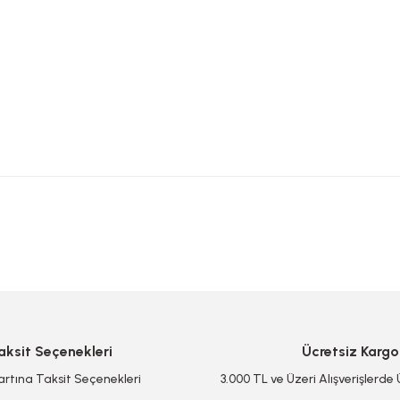
 yetersiz gördüğünüz noktaları öneri formunu kullanarak tarafımıza iletebilirsi
Bu ürüne ilk yorumu siz yapın!
Yorum Yaz/Add Comment
aksit Seçenekleri
Ücretsiz Kargo
artına Taksit Seçenekleri
3.000 TL ve Üzeri Alışverişlerde