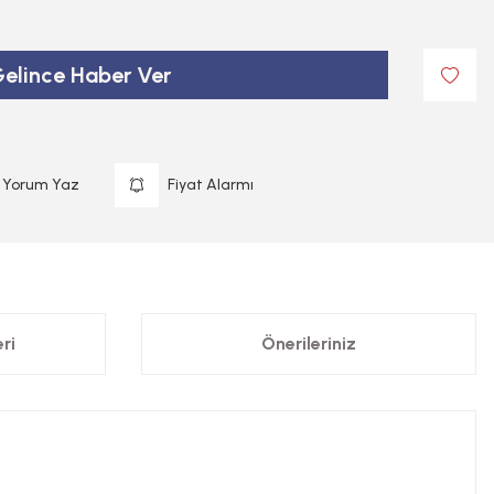
elince Haber Ver
Yorum Yaz
Fiyat Alarmı
ri
Önerileriniz