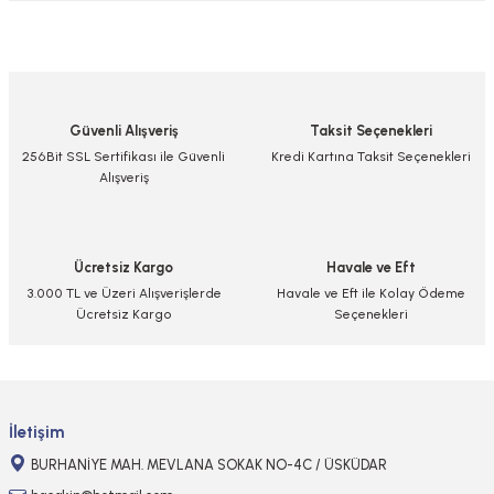
Bu ürünün fiyat bilgisi, resim, ürün açıklamalarında ve diğer konularda
yetersiz gördüğünüz noktaları öneri formunu kullanarak tarafımıza
iletebilirsiniz.
Görüş ve önerileriniz için teşekkür ederiz.
Güvenli Alışveriş
Taksit Seçenekleri
Ürün resmi kalitesiz, bozuk veya görüntülenemiyor.
256Bit SSL Sertifikası ile Güvenli
Kredi Kartına Taksit Seçenekleri
Alışveriş
Ürün açıklamasında eksik bilgiler bulunuyor.
Ürün bilgilerinde hatalar bulunuyor.
Ürün fiyatı diğer sitelerden daha pahalı.
Ücretsiz Kargo
Havale ve Eft
Bu ürüne benzer farklı alternatifler olmalı.
3.000 TL ve Üzeri Alışverişlerde
Havale ve Eft ile Kolay Ödeme
Ücretsiz Kargo
Seçenekleri
Gönder
İletişim
BURHANİYE MAH. MEVLANA SOKAK NO-4C / ÜSKÜDAR