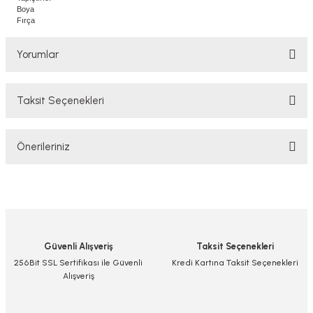
Boya
Fırça
Yorumlar
Taksit Seçenekleri
Bu ürüne ilk yorumu siz yapın!
Önerileriniz
Yorum Yaz/Add Comment
Bu ürünün fiyat bilgisi, resim, ürün açıklamalarında ve diğer konularda
yetersiz gördüğünüz noktaları öneri formunu kullanarak tarafımıza
iletebilirsiniz.
Görüş ve önerileriniz için teşekkür ederiz.
Güvenli Alışveriş
Taksit Seçenekleri
Ürün resmi kalitesiz, bozuk veya görüntülenemiyor.
256Bit SSL Sertifikası ile Güvenli
Kredi Kartına Taksit Seçenekleri
Alışveriş
Ürün açıklamasında eksik bilgiler bulunuyor.
Ürün bilgilerinde hatalar bulunuyor.