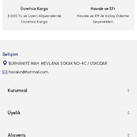
Ürün fiyatı diğer sitelerden daha pahalı.
Ücretsiz Kargo
Havale ve Eft
Bu ürüne benzer farklı alternatifler olmalı.
3.000 TL ve Üzeri Alışverişlerde
Havale ve Eft ile Kolay Ödeme
Ücretsiz Kargo
Seçenekleri
Gönder
İletişim
BURHANİYE MAH. MEVLANA SOKAK NO-4C / ÜSKÜDAR
hacakin@hotmail.com
Kurumsal
Üyelik
Alışveriş