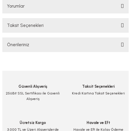
Yorumlar
Taksit Seçenekleri
Bu ürüne ilk yorumu siz yapın!
Önerileriniz
Yorum Yaz/Add Comment
Bu ürünün fiyat bilgisi, resim, ürün açıklamalarında ve diğer konularda
yetersiz gördüğünüz noktaları öneri formunu kullanarak tarafımıza
iletebilirsiniz.
Görüş ve önerileriniz için teşekkür ederiz.
Güvenli Alışveriş
Taksit Seçenekleri
Ürün resmi kalitesiz, bozuk veya görüntülenemiyor.
256Bit SSL Sertifikası ile Güvenli
Kredi Kartına Taksit Seçenekleri
Alışveriş
Ürün açıklamasında eksik bilgiler bulunuyor.
Ürün bilgilerinde hatalar bulunuyor.
Ürün fiyatı diğer sitelerden daha pahalı.
Ücretsiz Kargo
Havale ve Eft
Bu ürüne benzer farklı alternatifler olmalı.
3.000 TL ve Üzeri Alışverişlerde
Havale ve Eft ile Kolay Ödeme