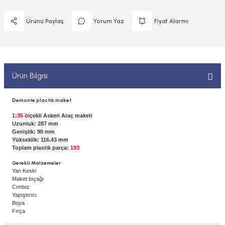
 ELEKTRONİKLER
MPARALAR
1/400 ÖLÇEK GEMİLER
Ürünü Paylaş
Yorum Yaz
Fiyat Alarmı
Sİ BOYALAR
ERİ
ÇLARI
1/48 ÖLÇEK GEMİLER
ANDALAR
 ARAÇLAR
NSE
1/500 ÖLÇEK GEMİLER
BOYALAR P/C
Ürün Bilgisi
K SPEED CONTROL
1/550 ÖLÇEK GEMİLER
Y BOYALAR
Demonte plastik maket
1/700 ÖLÇEK GEMİLER
1:35
ölçekli Askeri Araç maketi
Uzunluk: 287 mm
Genişlik: 90 mm
1/72 ÖLÇEK GEMİLER
Yükseklik: 116.43 mm
Toplam plastik parça:
193
Gerekli Malzemeler
Yan Keski
Maket bıçağı
Cımbız
Yapıştırıcı
Boya
Fırça