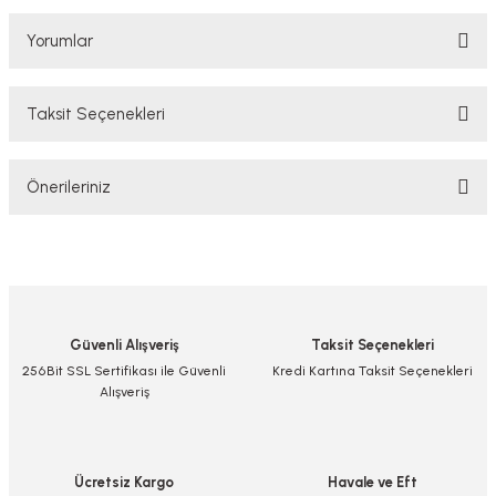
Yorumlar
Taksit Seçenekleri
Bu ürüne ilk yorumu siz yapın!
Önerileriniz
Yorum Yaz/Add Comment
Bu ürünün fiyat bilgisi, resim, ürün açıklamalarında ve diğer konularda
yetersiz gördüğünüz noktaları öneri formunu kullanarak tarafımıza
iletebilirsiniz.
Görüş ve önerileriniz için teşekkür ederiz.
Güvenli Alışveriş
Taksit Seçenekleri
Ürün resmi kalitesiz, bozuk veya görüntülenemiyor.
256Bit SSL Sertifikası ile Güvenli
Kredi Kartına Taksit Seçenekleri
Alışveriş
Ürün açıklamasında eksik bilgiler bulunuyor.
Ürün bilgilerinde hatalar bulunuyor.
Ürün fiyatı diğer sitelerden daha pahalı.
Ücretsiz Kargo
Havale ve Eft
Bu ürüne benzer farklı alternatifler olmalı.