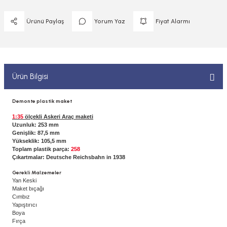
 ELEKTRONİKLER
MPARALAR
1/400 ÖLÇEK GEMİLER
Ürünü Paylaş
Yorum Yaz
Fiyat Alarmı
Sİ BOYALAR
ERİ
ÇLARI
1/48 ÖLÇEK GEMİLER
ANDALAR
 ARAÇLAR
NSE
1/500 ÖLÇEK GEMİLER
BOYALAR P/C
Ürün Bilgisi
K SPEED CONTROL
1/550 ÖLÇEK GEMİLER
Y BOYALAR
Demonte plastik maket
1/700 ÖLÇEK GEMİLER
1:35
ölçekli Askeri Araç maketi
Uzunluk: 253 mm
Genişlik: 87,5 mm
1/72 ÖLÇEK GEMİLER
Yükseklik: 105,5 mm
Toplam plastik parça:
258
Çıkartmalar: Deutsche Reichsbahn in 1938
Gerekli Malzemeler
Yan Keski
Maket bıçağı
Cımbız
Yapıştırıcı
Boya
Fırça