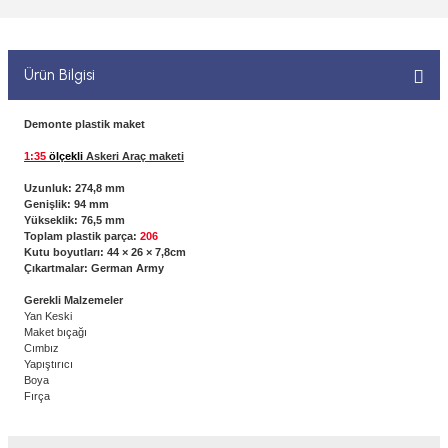
 ELEKTRONİKLER
MPARALAR
1/400 ÖLÇEK GEMİLER
Sİ BOYALAR
ERİ
ÇLARI
1/48 ÖLÇEK GEMİLER
Ürün Bilgisi
ANDALAR
 ARAÇLAR
NSE
1/500 ÖLÇEK GEMİLER
Demonte plastik maket
BOYALAR P/C
1:35
ölçekli
Askeri Araç maketi
K SPEED CONTROL
1/550 ÖLÇEK GEMİLER
Uzunluk: 274,8 mm
Y BOYALAR
Genişlik: 94 mm
1/700 ÖLÇEK GEMİLER
Yükseklik: 76,5 mm
Toplam plastik parça:
206
Kutu boyutları: 44 × 26 × 7,8cm
1/72 ÖLÇEK GEMİLER
Çıkartmalar: German Army
Gerekli Malzemeler
Yan Keski
Maket bıçağı
Cımbız
Yapıştırıcı
Boya
Fırça