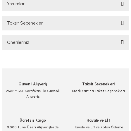
Yorumlar
Taksit Seçenekleri
Bu ürüne ilk yorumu siz yapın!
Önerileriniz
Yorum Yaz/Add Comment
Bu ürünün fiyat bilgisi, resim, ürün açıklamalarında ve diğer konularda
yetersiz gördüğünüz noktaları öneri formunu kullanarak tarafımıza
iletebilirsiniz.
Görüş ve önerileriniz için teşekkür ederiz.
Güvenli Alışveriş
Taksit Seçenekleri
Ürün resmi kalitesiz, bozuk veya görüntülenemiyor.
256Bit SSL Sertifikası ile Güvenli
Kredi Kartına Taksit Seçenekleri
Alışveriş
Ürün açıklamasında eksik bilgiler bulunuyor.
Ürün bilgilerinde hatalar bulunuyor.
Ürün fiyatı diğer sitelerden daha pahalı.
Ücretsiz Kargo
Havale ve Eft
Bu ürüne benzer farklı alternatifler olmalı.
3.000 TL ve Üzeri Alışverişlerde
Havale ve Eft ile Kolay Ödeme