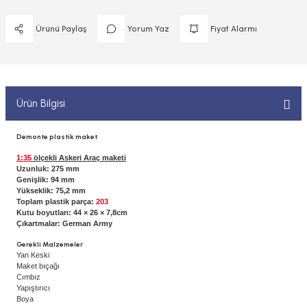
 ELEKTRONİKLER
MPARALAR
1/400 ÖLÇEK GEMİLER
Ürünü Paylaş
Yorum Yaz
Fiyat Alarmı
Sİ BOYALAR
ERİ
ÇLARI
1/48 ÖLÇEK GEMİLER
ANDALAR
 ARAÇLAR
NSE
1/500 ÖLÇEK GEMİLER
BOYALAR P/C
Ürün Bilgisi
K SPEED CONTROL
1/550 ÖLÇEK GEMİLER
Y BOYALAR
Demonte plastik maket
1/700 ÖLÇEK GEMİLER
1:35
ölçekli Askeri Araç maketi
Uzunluk: 275 mm
Genişlik: 94 mm
1/72 ÖLÇEK GEMİLER
Yükseklik: 75,2 mm
Toplam plastik parça:
203
Kutu boyutları: 44 × 26 × 7,8cm
Çıkartmalar: German Army
Gerekli Malzemeler
Yan Keski
Maket bıçağı
Cımbız
Yapıştırıcı
Boya