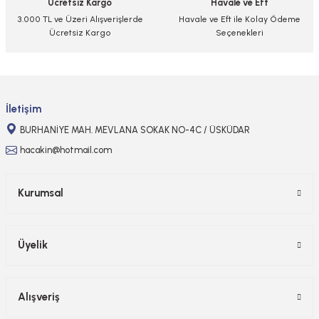
Ücretsiz Kargo
Havale ve Eft
Bu ürüne benzer farklı alternatifler olmalı.
3.000 TL ve Üzeri Alışverişlerde
Havale ve Eft ile Kolay Ödeme
Ücretsiz Kargo
Seçenekleri
Gönder
İletişim
BURHANİYE MAH. MEVLANA SOKAK NO-4C / ÜSKÜDAR
hacakin@hotmail.com
Kurumsal
Üyelik
Alışveriş