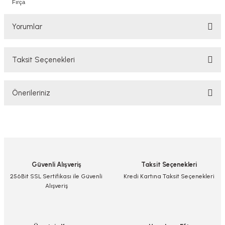
Fırça
Yorumlar
Taksit Seçenekleri
Bu ürüne ilk yorumu siz yapın!
Önerileriniz
Yorum Yaz/Add Comment
Bu ürünün fiyat bilgisi, resim, ürün açıklamalarında ve diğer konularda
yetersiz gördüğünüz noktaları öneri formunu kullanarak tarafımıza
iletebilirsiniz.
Görüş ve önerileriniz için teşekkür ederiz.
Güvenli Alışveriş
Taksit Seçenekleri
Ürün resmi kalitesiz, bozuk veya görüntülenemiyor.
256Bit SSL Sertifikası ile Güvenli
Kredi Kartına Taksit Seçenekleri
Alışveriş
Ürün açıklamasında eksik bilgiler bulunuyor.
Ürün bilgilerinde hatalar bulunuyor.
Ürün fiyatı diğer sitelerden daha pahalı.