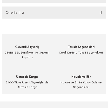
Bu ürüne ilk yorumu siz yapın!
Önerileriniz
Yorum Yaz/Add Comment
Bu ürünün fiyat bilgisi, resim, ürün açıklamalarında ve diğer konularda
yetersiz gördüğünüz noktaları öneri formunu kullanarak tarafımıza
iletebilirsiniz.
Görüş ve önerileriniz için teşekkür ederiz.
Güvenli Alışveriş
Taksit Seçenekleri
Ürün resmi kalitesiz, bozuk veya görüntülenemiyor.
256Bit SSL Sertifikası ile Güvenli
Kredi Kartına Taksit Seçenekleri
Alışveriş
Ürün açıklamasında eksik bilgiler bulunuyor.
Ürün bilgilerinde hatalar bulunuyor.
Ürün fiyatı diğer sitelerden daha pahalı.
Ücretsiz Kargo
Havale ve Eft
Bu ürüne benzer farklı alternatifler olmalı.
3.000 TL ve Üzeri Alışverişlerde
Havale ve Eft ile Kolay Ödeme
Ücretsiz Kargo
Seçenekleri