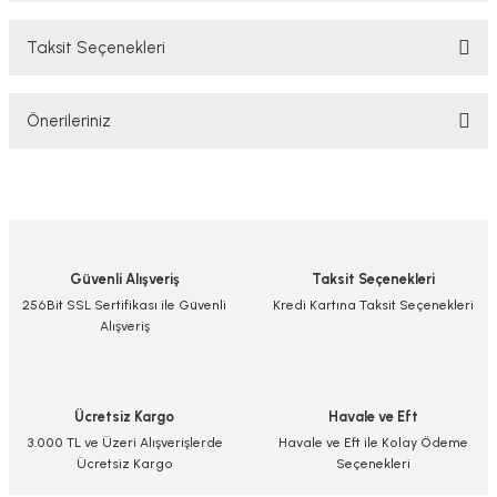
Taksit Seçenekleri
Bu ürüne ilk yorumu siz yapın!
Önerileriniz
Yorum Yaz/Add Comment
Bu ürünün fiyat bilgisi, resim, ürün açıklamalarında ve diğer konularda
yetersiz gördüğünüz noktaları öneri formunu kullanarak tarafımıza
iletebilirsiniz.
Görüş ve önerileriniz için teşekkür ederiz.
Güvenli Alışveriş
Taksit Seçenekleri
Ürün resmi kalitesiz, bozuk veya görüntülenemiyor.
256Bit SSL Sertifikası ile Güvenli
Kredi Kartına Taksit Seçenekleri
Alışveriş
Ürün açıklamasında eksik bilgiler bulunuyor.
Ürün bilgilerinde hatalar bulunuyor.
Ürün fiyatı diğer sitelerden daha pahalı.
Ücretsiz Kargo
Havale ve Eft
Bu ürüne benzer farklı alternatifler olmalı.
3.000 TL ve Üzeri Alışverişlerde
Havale ve Eft ile Kolay Ödeme
Ücretsiz Kargo
Seçenekleri