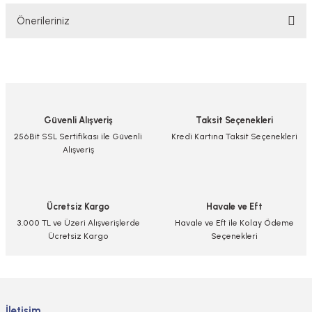
Önerileriniz
Yorum Yaz/Add Comment
Bu ürünün fiyat bilgisi, resim, ürün açıklamalarında ve diğer konularda
yetersiz gördüğünüz noktaları öneri formunu kullanarak tarafımıza
iletebilirsiniz.
Görüş ve önerileriniz için teşekkür ederiz.
Güvenli Alışveriş
Taksit Seçenekleri
Ürün resmi kalitesiz, bozuk veya görüntülenemiyor.
256Bit SSL Sertifikası ile Güvenli
Kredi Kartına Taksit Seçenekleri
Alışveriş
Ürün açıklamasında eksik bilgiler bulunuyor.
Ürün bilgilerinde hatalar bulunuyor.
Ürün fiyatı diğer sitelerden daha pahalı.
Ücretsiz Kargo
Havale ve Eft
Bu ürüne benzer farklı alternatifler olmalı.
3.000 TL ve Üzeri Alışverişlerde
Havale ve Eft ile Kolay Ödeme
Ücretsiz Kargo
Seçenekleri
Gönder
İletişim