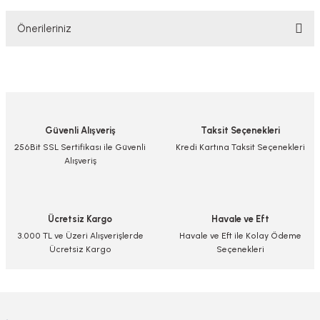
Önerileriniz
Yorum Yaz/Add Comment
Bu ürünün fiyat bilgisi, resim, ürün açıklamalarında ve diğer konularda
yetersiz gördüğünüz noktaları öneri formunu kullanarak tarafımıza
iletebilirsiniz.
Görüş ve önerileriniz için teşekkür ederiz.
Güvenli Alışveriş
Taksit Seçenekleri
Ürün resmi kalitesiz, bozuk veya görüntülenemiyor.
256Bit SSL Sertifikası ile Güvenli
Kredi Kartına Taksit Seçenekleri
Alışveriş
Ürün açıklamasında eksik bilgiler bulunuyor.
Ürün bilgilerinde hatalar bulunuyor.
Ürün fiyatı diğer sitelerden daha pahalı.
Ücretsiz Kargo
Havale ve Eft
Bu ürüne benzer farklı alternatifler olmalı.
3.000 TL ve Üzeri Alışverişlerde
Havale ve Eft ile Kolay Ödeme
Ücretsiz Kargo
Seçenekleri
Gönder