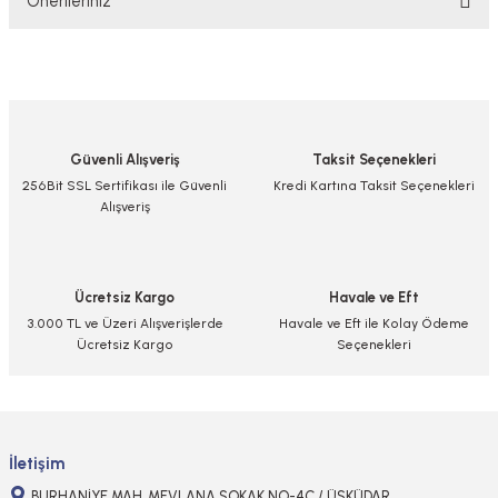
Önerileriniz
Yorum Yaz/Add Comment
Bu ürünün fiyat bilgisi, resim, ürün açıklamalarında ve diğer konularda
yetersiz gördüğünüz noktaları öneri formunu kullanarak tarafımıza
iletebilirsiniz.
Görüş ve önerileriniz için teşekkür ederiz.
Güvenli Alışveriş
Taksit Seçenekleri
Ürün resmi kalitesiz, bozuk veya görüntülenemiyor.
256Bit SSL Sertifikası ile Güvenli
Kredi Kartına Taksit Seçenekleri
Alışveriş
Ürün açıklamasında eksik bilgiler bulunuyor.
Ürün bilgilerinde hatalar bulunuyor.
Ürün fiyatı diğer sitelerden daha pahalı.
Ücretsiz Kargo
Havale ve Eft
Bu ürüne benzer farklı alternatifler olmalı.
3.000 TL ve Üzeri Alışverişlerde
Havale ve Eft ile Kolay Ödeme
Ücretsiz Kargo
Seçenekleri
Gönder
İletişim
BURHANİYE MAH. MEVLANA SOKAK NO-4C / ÜSKÜDAR