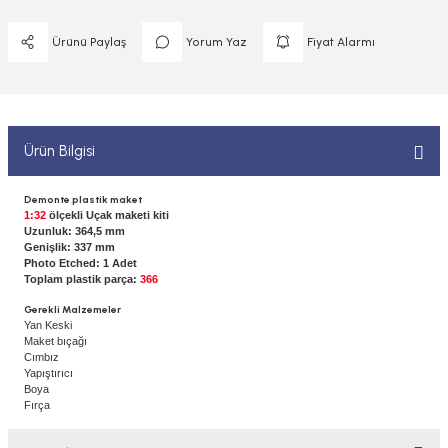
 ELEKTRONİKLER
MPARALAR
1/400 ÖLÇEK GEMİLER
Ürünü Paylaş
Yorum Yaz
Fiyat Alarmı
Sİ BOYALAR
ERİ
ÇLARI
1/48 ÖLÇEK GEMİLER
ANDALAR
 ARAÇLAR
NSE
1/500 ÖLÇEK GEMİLER
BOYALAR P/C
Ürün Bilgisi
K SPEED CONTROL
1/550 ÖLÇEK GEMİLER
Y BOYALAR
Demonte plastik maket
1:32
ölçekli Uçak maketi kiti
1/700 ÖLÇEK GEMİLER
Uzunluk: 364,5 mm
Genişlik: 337 mm
Photo Etched: 1 Adet
1/72 ÖLÇEK GEMİLER
Toplam plastik parça:
366
Gerekli Malzemeler
Yan Keski
Maket bıçağı
Cımbız
Yapıştırıcı
Boya
Fırça