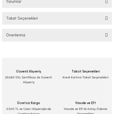
Yorumlar
Taksit Seçenekleri
Bu ürüne ilk yorumu siz yapın!
Önerileriniz
Yorum Yaz/Add Comment
Bu ürünün fiyat bilgisi, resim, ürün açıklamalarında ve diğer konularda
yetersiz gördüğünüz noktaları öneri formunu kullanarak tarafımıza
iletebilirsiniz.
Görüş ve önerileriniz için teşekkür ederiz.
Güvenli Alışveriş
Taksit Seçenekleri
Ürün resmi kalitesiz, bozuk veya görüntülenemiyor.
256Bit SSL Sertifikası ile Güvenli
Kredi Kartına Taksit Seçenekleri
Alışveriş
Ürün açıklamasında eksik bilgiler bulunuyor.
Ürün bilgilerinde hatalar bulunuyor.
Ürün fiyatı diğer sitelerden daha pahalı.
Ücretsiz Kargo
Havale ve Eft
Bu ürüne benzer farklı alternatifler olmalı.
3.000 TL ve Üzeri Alışverişlerde
Havale ve Eft ile Kolay Ödeme
Ücretsiz Kargo
Seçenekleri