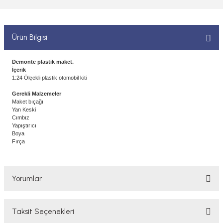
 ELEKTRONİKLER
MPARALAR
1/400 ÖLÇEK GEMİLER
Sİ BOYALAR
ERİ
ÇLARI
1/48 ÖLÇEK GEMİLER
Ürün Bilgisi
ANDALAR
 ARAÇLAR
NSE
1/500 ÖLÇEK GEMİLER
Demonte plastik maket.
İçerik
BOYALAR P/C
1:24 Ölçekli plastik otomobil kiti
K SPEED CONTROL
1/550 ÖLÇEK GEMİLER
Gerekli Malzemeler
Y BOYALAR
Maket bıçağı
1/700 ÖLÇEK GEMİLER
Yan Keski
Cımbız
Yapıştırıcı
1/72 ÖLÇEK GEMİLER
Boya
Fırça
Yorumlar
Taksit Seçenekleri
Bu ürüne ilk yorumu siz yapın!