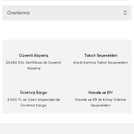
Önerileriniz
Yorum Yaz/Add Comment
Bu ürünün fiyat bilgisi, resim, ürün açıklamalarında ve diğer konularda
yetersiz gördüğünüz noktaları öneri formunu kullanarak tarafımıza
iletebilirsiniz.
Görüş ve önerileriniz için teşekkür ederiz.
Güvenli Alışveriş
Taksit Seçenekleri
Ürün resmi kalitesiz, bozuk veya görüntülenemiyor.
256Bit SSL Sertifikası ile Güvenli
Kredi Kartına Taksit Seçenekleri
Alışveriş
Ürün açıklamasında eksik bilgiler bulunuyor.
Ürün bilgilerinde hatalar bulunuyor.
Ürün fiyatı diğer sitelerden daha pahalı.
Ücretsiz Kargo
Havale ve Eft
Bu ürüne benzer farklı alternatifler olmalı.
3.000 TL ve Üzeri Alışverişlerde
Havale ve Eft ile Kolay Ödeme
Ücretsiz Kargo
Seçenekleri
Gönder