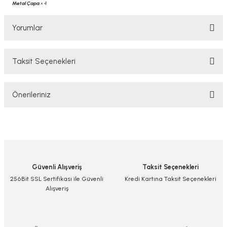
Metal Çapa
× 4
Yorumlar
Taksit Seçenekleri
Bu ürüne ilk yorumu siz yapın!
Önerileriniz
Yorum Yaz/Add Comment
Bu ürünün fiyat bilgisi, resim, ürün açıklamalarında ve diğer konularda
yetersiz gördüğünüz noktaları öneri formunu kullanarak tarafımıza
iletebilirsiniz.
Görüş ve önerileriniz için teşekkür ederiz.
Güvenli Alışveriş
Taksit Seçenekleri
Ürün resmi kalitesiz, bozuk veya görüntülenemiyor.
256Bit SSL Sertifikası ile Güvenli
Kredi Kartına Taksit Seçenekleri
Alışveriş
Ürün açıklamasında eksik bilgiler bulunuyor.
Ürün bilgilerinde hatalar bulunuyor.
Ürün fiyatı diğer sitelerden daha pahalı.