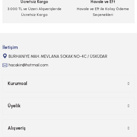
Ücretsiz Kargo
Havale ve Eft
Bu ürüne benzer farklı alternatifler olmalı.
3.000 TL ve Üzeri Alışverişlerde
Havale ve Eft ile Kolay Ödeme
Ücretsiz Kargo
Seçenekleri
Gönder
İletişim
BURHANİYE MAH. MEVLANA SOKAK NO-4C / ÜSKÜDAR
hacakin@hotmail.com
Kurumsal
Üyelik
Alışveriş