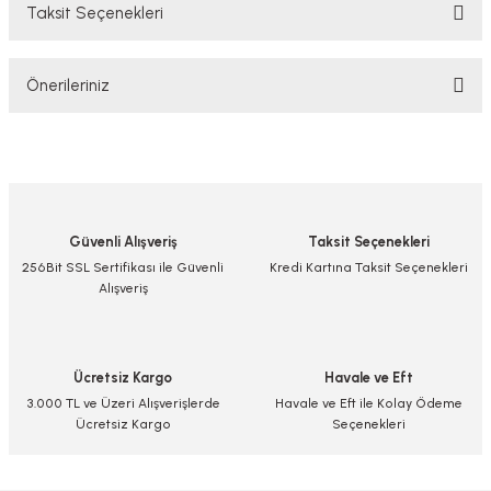
Taksit Seçenekleri
Bu ürüne ilk yorumu siz yapın!
Önerileriniz
Yorum Yaz/Add Comment
Bu ürünün fiyat bilgisi, resim, ürün açıklamalarında ve diğer konularda
yetersiz gördüğünüz noktaları öneri formunu kullanarak tarafımıza
iletebilirsiniz.
Görüş ve önerileriniz için teşekkür ederiz.
Güvenli Alışveriş
Taksit Seçenekleri
Ürün resmi kalitesiz, bozuk veya görüntülenemiyor.
256Bit SSL Sertifikası ile Güvenli
Kredi Kartına Taksit Seçenekleri
Alışveriş
Ürün açıklamasında eksik bilgiler bulunuyor.
Ürün bilgilerinde hatalar bulunuyor.
Ürün fiyatı diğer sitelerden daha pahalı.
Ücretsiz Kargo
Havale ve Eft
Bu ürüne benzer farklı alternatifler olmalı.
3.000 TL ve Üzeri Alışverişlerde
Havale ve Eft ile Kolay Ödeme
Ücretsiz Kargo
Seçenekleri