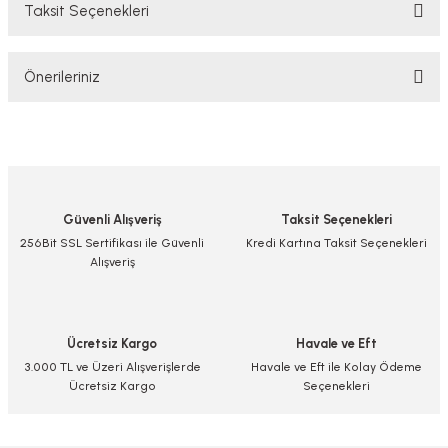
Taksit Seçenekleri
Bu ürüne ilk yorumu siz yapın!
Önerileriniz
Yorum Yaz/Add Comment
Bu ürünün fiyat bilgisi, resim, ürün açıklamalarında ve diğer konularda
yetersiz gördüğünüz noktaları öneri formunu kullanarak tarafımıza
iletebilirsiniz.
Görüş ve önerileriniz için teşekkür ederiz.
Güvenli Alışveriş
Taksit Seçenekleri
Ürün resmi kalitesiz, bozuk veya görüntülenemiyor.
256Bit SSL Sertifikası ile Güvenli
Kredi Kartına Taksit Seçenekleri
Alışveriş
Ürün açıklamasında eksik bilgiler bulunuyor.
Ürün bilgilerinde hatalar bulunuyor.
Ürün fiyatı diğer sitelerden daha pahalı.
Ücretsiz Kargo
Havale ve Eft
Bu ürüne benzer farklı alternatifler olmalı.
3.000 TL ve Üzeri Alışverişlerde
Havale ve Eft ile Kolay Ödeme
Ücretsiz Kargo
Seçenekleri