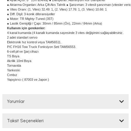
● Ayak Açısı: 0 ° (Ön & Arka) ● Damperler: Alüminyum Kör Damperler
● Aktarma Organları: Arka Çift Aks Tahrik ● Şanzıman: 3 vitesli şanzıman (vitesler verici il
● Vites Oranı: (1. Vites) 32.49: 1, (2. Vites) 17.76: 1, (3. Vites) 10.66: 1
● Diff. Dişli: 3-konik diferansiyeller
● Motor: TR Mighty-Tuned (35T)
● Lastik Genişliği / Çapı: 30mm / 85mm (Ön), 22mm / 84mm (Arka)
Kullanım için gerekenler:
4 kanal kumanda (4 kanallı kumanda sayesinde 3 vites değişimini sağlayabilirsiniz.
2 adet standart servo
Elektronik hız kontrol veya TAM56511.
P/C FH16 Tow Truck Fonksiyon Seti TAM56553.
6-cell pil ve Şarj cihazı
TS Boya
Akrilik 10ml Boya
Tornavida
Yankeski
Cımbız
Yapıştırıcı ( 87003 ve Japon )
Yorumlar
Taksit Seçenekleri
Bu ürüne ilk yorumu siz yapın!