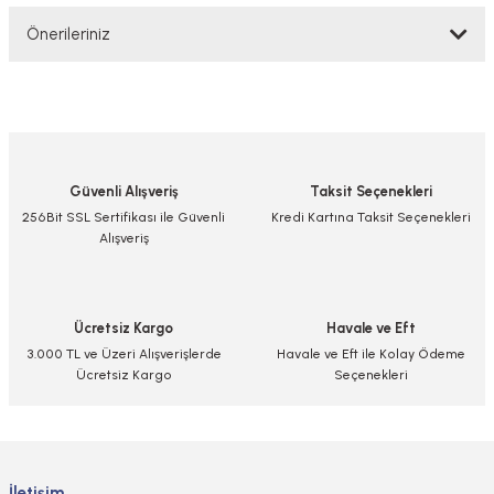
Önerileriniz
Yorum Yaz/Add Comment
Bu ürünün fiyat bilgisi, resim, ürün açıklamalarında ve diğer konularda
yetersiz gördüğünüz noktaları öneri formunu kullanarak tarafımıza
iletebilirsiniz.
Görüş ve önerileriniz için teşekkür ederiz.
Güvenli Alışveriş
Taksit Seçenekleri
Ürün resmi kalitesiz, bozuk veya görüntülenemiyor.
256Bit SSL Sertifikası ile Güvenli
Kredi Kartına Taksit Seçenekleri
Alışveriş
Ürün açıklamasında eksik bilgiler bulunuyor.
Ürün bilgilerinde hatalar bulunuyor.
Ürün fiyatı diğer sitelerden daha pahalı.
Ücretsiz Kargo
Havale ve Eft
Bu ürüne benzer farklı alternatifler olmalı.
3.000 TL ve Üzeri Alışverişlerde
Havale ve Eft ile Kolay Ödeme
Ücretsiz Kargo
Seçenekleri
Gönder
İletişim