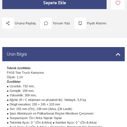
Sepete Ekle
 ELEKTRONİKLER
MPARALAR
1/400 ÖLÇEK GEMİLER
Sİ BOYALAR
ERİ
ÇLARI
1/48 ÖLÇEK GEMİLER
Ürünü Paylaş
Yorum Yaz
Fiyat Alarmı
ANDALAR
 ARAÇLAR
NSE
1/500 ÖLÇEK GEMİLER
BOYALAR P/C
K SPEED CONTROL
1/550 ÖLÇEK GEMİLER
Ürün Bilgisi
Y BOYALAR
1/700 ÖLÇEK GEMİLER
Teknik özellikler
FH16 Tow Truck Kamyonu
1/72 ÖLÇEK GEMİLER
Ölçek: 1:14
Özellikler
● Uzunluk: 732 mm,
● Genişlik: 199 mm,
● Yükseklik: 309 mm,
● Ağırlık (R / C ekipmanı ve pil paketi ile): Yaklaşık. 5,9 kg
● Dingil mesafesi: 155 + 245 + 103 mm
● Sırt: 155 mm (Ön), 138 mm (Arka, Çift Lastik)
● Şasi: Alüminyum ve Polikarbonat Reçine Merdiven Çerçevesi
● Süspansiyon: Ön / Arka Yaprak Yaylar
● Tekerlek Açısı: 0 ° (Ön & Arka) ● Kamber Açısı: 0 ° (Ön & Arka)