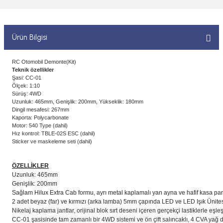
 ELEKTRONİKLER
MPARALAR
1/400 ÖLÇEK GEMİLER
Sİ BOYALAR
ERİ
ÇLARI
1/48 ÖLÇEK GEMİLER
Ürün Bilgisi
ANDALAR
 ARAÇLAR
NSE
1/500 ÖLÇEK GEMİLER
RC Otomobil Demonte(Kit)
Teknik özellikler
BOYALAR P/C
Şasi: CC-01
K SPEED CONTROL
1/550 ÖLÇEK GEMİLER
Ölçek: 1:10
Sürüş: 4WD
Y BOYALAR
Uzunluk: 465mm, Genişlik: 200mm, Yükseklik: 180mm
1/700 ÖLÇEK GEMİLER
Dingil mesafesi: 267mm
Kaporta: Polycarbonate
Motor: 540 Type (dahil)
1/72 ÖLÇEK GEMİLER
Hız kontrol: TBLE-02S ESC (dahil)
Sticker ve maskeleme seti (dahil)
ÖZELLİKLER
Uzunluk: 465mm
Genişlik: 200mm
Sağlam Hilux Extra Cab formu, ayrı metal kaplamalı yan ayna ve hafif kasa parçala
2 adet beyaz (far) ve kırmızı (arka lamba) 5mm çapında LED ve LED Işık Ünitesi
Nikelaj kaplama jantlar, orijinal blok sırt deseni içeren gerçekçi lastiklerle eşleşti
CC-01 şasisinde tam zamanlı bir 4WD sistemi ve ön çift salıncaklı, 4 CVA yağ d