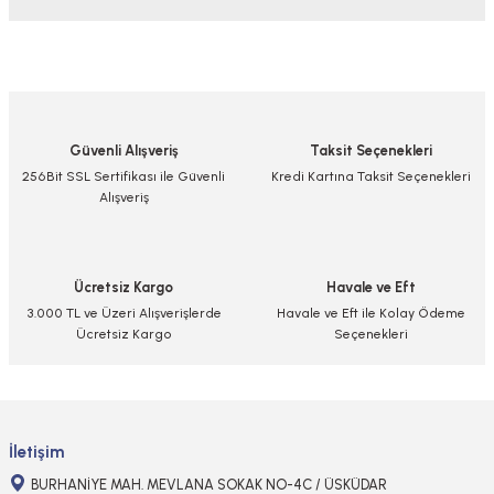
Yorum Yaz/Add Comment
Bu ürünün fiyat bilgisi, resim, ürün açıklamalarında ve diğer konularda
yetersiz gördüğünüz noktaları öneri formunu kullanarak tarafımıza
iletebilirsiniz.
Görüş ve önerileriniz için teşekkür ederiz.
Güvenli Alışveriş
Taksit Seçenekleri
Ürün resmi kalitesiz, bozuk veya görüntülenemiyor.
256Bit SSL Sertifikası ile Güvenli
Kredi Kartına Taksit Seçenekleri
Alışveriş
Ürün açıklamasında eksik bilgiler bulunuyor.
Ürün bilgilerinde hatalar bulunuyor.
Ürün fiyatı diğer sitelerden daha pahalı.
Ücretsiz Kargo
Havale ve Eft
Bu ürüne benzer farklı alternatifler olmalı.
3.000 TL ve Üzeri Alışverişlerde
Havale ve Eft ile Kolay Ödeme
Ücretsiz Kargo
Seçenekleri
Gönder
İletişim
BURHANİYE MAH. MEVLANA SOKAK NO-4C / ÜSKÜDAR