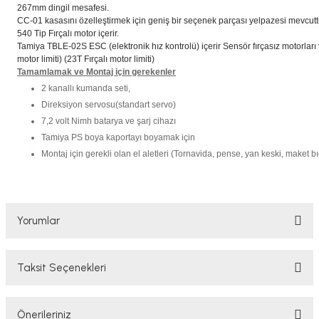
267mm dingil mesafesi.
CC-01 kasasını özelleştirmek için geniş bir seçenek parçası yelpazesi mevcutt
540 Tip Fırçalı motor içerir.
Tamiya TBLE-02S ESC (elektronik hız kontrolü) içerir Sensör fırçasız motorları ve
motor limiti) (23T Fırçalı motor limiti)
Tamamlamak ve Montaj için gerekenler
2 kanallı kumanda seti,
Direksiyon servosu(standart servo)
7,2 volt Nimh batarya ve şarj cihazı
Tamiya PS boya kaportayı boyamak için
Montaj için gerekli olan el aletleri (Tornavida, pense, yan keski, maket bı
Yorumlar
Taksit Seçenekleri
Bu ürüne ilk yorumu siz yapın!
Önerileriniz