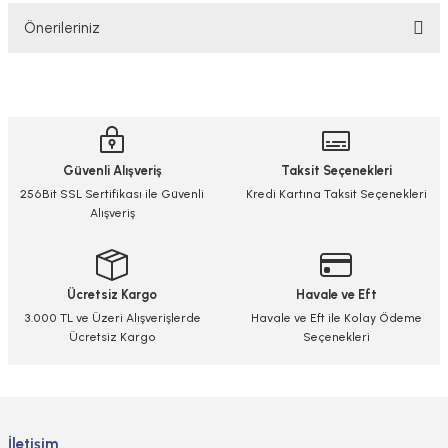
Önerileriniz
Yorum Yaz/Add Comment
Bu ürünün fiyat bilgisi, resim, ürün açıklamalarında ve diğer konularda
yetersiz gördüğünüz noktaları öneri formunu kullanarak tarafımıza
iletebilirsiniz.
Görüş ve önerileriniz için teşekkür ederiz.
Güvenli Alışveriş
Taksit Seçenekleri
Ürün resmi kalitesiz, bozuk veya görüntülenemiyor.
256Bit SSL Sertifikası ile Güvenli
Kredi Kartına Taksit Seçenekleri
Alışveriş
Ürün açıklamasında eksik bilgiler bulunuyor.
Ürün bilgilerinde hatalar bulunuyor.
Ürün fiyatı diğer sitelerden daha pahalı.
Ücretsiz Kargo
Havale ve Eft
Bu ürüne benzer farklı alternatifler olmalı.
3.000 TL ve Üzeri Alışverişlerde
Havale ve Eft ile Kolay Ödeme
Ücretsiz Kargo
Seçenekleri
Gönder
İletişim