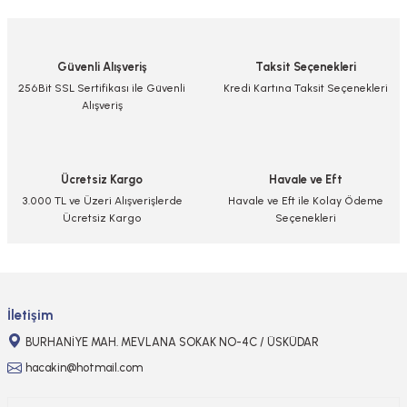
yetersiz gördüğünüz noktaları öneri formunu kullanarak tarafımıza
iletebilirsiniz.
Görüş ve önerileriniz için teşekkür ederiz.
Güvenli Alışveriş
Taksit Seçenekleri
Ürün resmi kalitesiz, bozuk veya görüntülenemiyor.
256Bit SSL Sertifikası ile Güvenli
Kredi Kartına Taksit Seçenekleri
Alışveriş
Ürün açıklamasında eksik bilgiler bulunuyor.
Ürün bilgilerinde hatalar bulunuyor.
Ürün fiyatı diğer sitelerden daha pahalı.
Ücretsiz Kargo
Havale ve Eft
Bu ürüne benzer farklı alternatifler olmalı.
3.000 TL ve Üzeri Alışverişlerde
Havale ve Eft ile Kolay Ödeme
Ücretsiz Kargo
Seçenekleri
Gönder
İletişim
BURHANİYE MAH. MEVLANA SOKAK NO-4C / ÜSKÜDAR
hacakin@hotmail.com