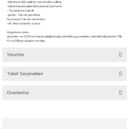
-Alüminyumdan yapılmış, mavi anodize edilmiş
-Solma önleyici kaplamalı özel potansiyometre
- Toz geçirmez plastik
-gövde- Yüksek geri dönüş
hassasiyeti Yüksek tutma torku
-JR / hitec konektör sistemi
Uygulama alanı
denizciler ve 4.000 mm kanat açıklığına kadar elektrikli uçuş modelleri, elektrikli helikopterler, F3B,
F3J ve F5B için rekabet servoları.
Yorumlar
Taksit Seçenekleri
Bu ürüne ilk yorumu siz yapın!
Önerileriniz
Yorum Yaz/Add Comment
Bu ürünün fiyat bilgisi, resim, ürün açıklamalarında ve diğer konularda
yetersiz gördüğünüz noktaları öneri formunu kullanarak tarafımıza
iletebilirsiniz.
Görüş ve önerileriniz için teşekkür ederiz.