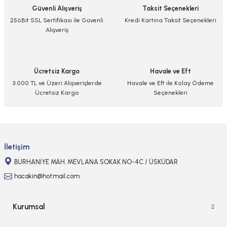
Güvenli Alışveriş
Taksit Seçenekleri
Ürün resmi kalitesiz, bozuk veya görüntülenemiyor.
256Bit SSL Sertifikası ile Güvenli
Kredi Kartına Taksit Seçenekleri
Alışveriş
Ürün açıklamasında eksik bilgiler bulunuyor.
Ürün bilgilerinde hatalar bulunuyor.
Ürün fiyatı diğer sitelerden daha pahalı.
Ücretsiz Kargo
Havale ve Eft
Bu ürüne benzer farklı alternatifler olmalı.
3.000 TL ve Üzeri Alışverişlerde
Havale ve Eft ile Kolay Ödeme
Ücretsiz Kargo
Seçenekleri
Gönder
İletişim
BURHANİYE MAH. MEVLANA SOKAK NO-4C / ÜSKÜDAR
hacakin@hotmail.com
Kurumsal