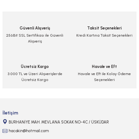
yetersiz gördüğünüz noktaları öneri formunu kullanarak tarafımıza
iletebilirsiniz.
Görüş ve önerileriniz için teşekkür ederiz.
Güvenli Alışveriş
Taksit Seçenekleri
Ürün resmi kalitesiz, bozuk veya görüntülenemiyor.
256Bit SSL Sertifikası ile Güvenli
Kredi Kartına Taksit Seçenekleri
Alışveriş
Ürün açıklamasında eksik bilgiler bulunuyor.
Ürün bilgilerinde hatalar bulunuyor.
Ürün fiyatı diğer sitelerden daha pahalı.
Ücretsiz Kargo
Havale ve Eft
Bu ürüne benzer farklı alternatifler olmalı.
3.000 TL ve Üzeri Alışverişlerde
Havale ve Eft ile Kolay Ödeme
Ücretsiz Kargo
Seçenekleri
Gönder
İletişim
BURHANİYE MAH. MEVLANA SOKAK NO-4C / ÜSKÜDAR
hacakin@hotmail.com